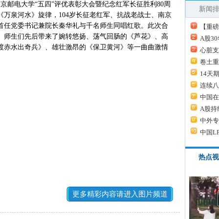
南京邮电大学“五四”评优表彰大会暨纪念红军长征胜利80周
新闻
万泉河水》旋律，104岁长征老红军、抗战老战士、南京
）首任党委书记兼院长秦华礼与千名师生同唱红歌。此次合
【重磅
参赛。师生们先后带来了婉转悠扬、荡气回肠的《芦花》、高
A股3
渡赤水出奇兵》、雄壮激昂的《保卫黄河》等一曲曲激情
心脏支
卷土重
14天
连续八
中国在
A股持
中外专
中国L
热点视
更多精彩内容请进入图片频道