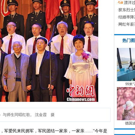
·
漂洋过
·
胶东烈士
·
结婚率降
·
网红年薪
热门图
99米
）与师生同唱红歌。 沈金霞 摄
德国
军爱民来民拥军，军民团结一家亲，一家亲……”今年是