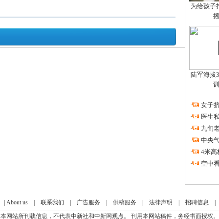
为给孩子拍
陆军海拔3
·
女子挤
·
医生私
·
九旬
·
中央
·
4米高
·
空中看
|
About us
|
联系我们
|
广告服务
|
供稿服务
|
法律声明
|
招聘信息
本网站所刊载信息，不代表中新社和中新网观点。 刊用本网站稿件，务经书面授权。