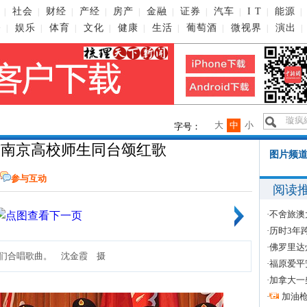
社会
财经
产经
房产
金融
证券
汽车
I T
能源
|
|
|
|
|
|
|
|
|
|
播
娱乐
体育
文化
健康
生活
葡萄酒
微视界
演出
|
|
|
|
|
|
|
|
|
大
中
小
字号：
与南京高校师生同台颂红歌
图片频道
参与互动
阅读
·
不舍旅澳
·
历时3年
·
佛罗里达
们合唱歌曲。 沈金霞 摄
·
福原爱平
·
加拿大一
·
加油