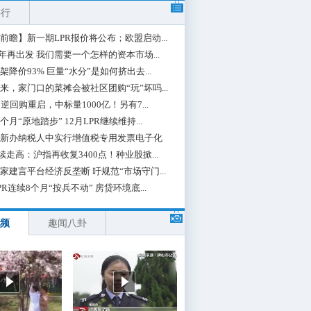
排行
前瞻】新一期LPR报价将公布；欧盟启动...
0年再出发 我们需要一个怎样的资本市场...
架降价93% 巨量“水分”是如何挤出去...
来，家门口的菜摊会被社区团购“玩”坏吗...
期逆回购重启，中标量1000亿！另有7...
个月“原地踏步” 12月LPR继续维持...
新办纳税人中实行增值税专用发票电子化
续走高：沪指再收复3400点！种业股掀...
家建言平台经济反垄断 吁规范“市场守门...
PR连续8个月“按兵不动” 房贷环境底...
频
趣闻八卦