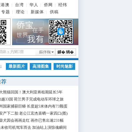
港澳
台湾
华人
侨网
经纬
|
|
|
|
专题
理论
新媒体
供稿
|
|
|
鏂伴椈
鎼� 绱�
:
最新图片
高清图集
时尚魅影
推荐
大熊猫回国！澳大利亚将租期延长5年
跨越33国 荷兰男子完成电动车环球之旅
州国家捕获巨蟒 长度超5米体内有73颗蛋
安产下二胎 老公江宏杰喜晒一家四口(图)
柴犬因会画画走红 画作已售出逾231幅
枪未收司机驾车而去 加油站上演惊魂瞬间