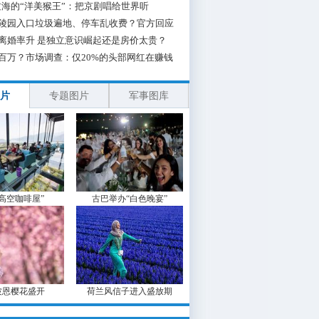
海的“洋美猴王”：把京剧唱给世界听
陵园入口垃圾遍地、停车乱收费？官方回应
离婚率升 是独立意识崛起还是房价太贵？
百万？市场调查：仅20%的头部网红在赚钱
片
专题图片
军事图库
“高空咖啡屋”
古巴举办“白色晚宴”
波恩樱花盛开
荷兰风信子进入盛放期