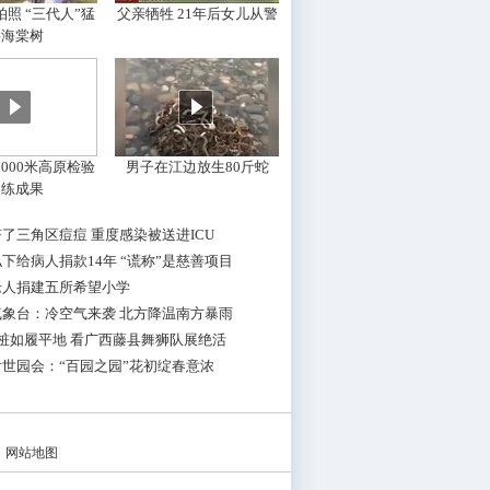
照 “三代人”猛
父亲牺牲 21年后女儿从警
摇海棠树
000米高原检验
男子在江边放生80斤蛇
训练成果
了三角区痘痘 重度感染被送进ICU
下给病人捐款14年 “谎称”是慈善项目
老人捐建五所希望小学
气象台：冷空气来袭 北方降温南方暴雨
桩如履平地 看广西藤县舞狮队展绝活
世园会：“百园之园”花初绽春意浓
|
网站地图