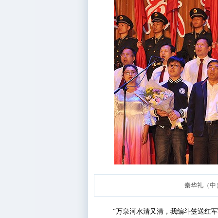
秦华礼（中
“万泉河水清又清，我编斗笠送红军，