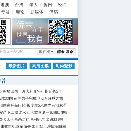
港澳
台湾
华人
侨网
经纬
|
|
|
|
专题
理论
新媒体
供稿
|
|
|
鏂伴椈
鎼� 绱�
:
最新图片
高清图集
时尚魅影
推荐
大熊猫回国！澳大利亚将租期延长5年
跨越33国 荷兰男子完成电动车环球之旅
州国家捕获巨蟒 长度超5米体内有73颗蛋
安产下二胎 老公江宏杰喜晒一家四口(图)
柴犬因会画画走红 画作已售出逾231幅
枪未收司机驾车而去 加油站上演惊魂瞬间