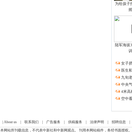
为给孩子拍
陆军海拔3
·
女子挤
·
医生私
·
九旬
·
中央
·
4米高
·
空中看
|
About us
|
联系我们
|
广告服务
|
供稿服务
|
法律声明
|
招聘信息
本网站所刊载信息，不代表中新社和中新网观点。 刊用本网站稿件，务经书面授权。