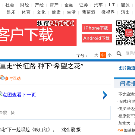
社会
财经
产经
房产
金融
证券
汽车
I T
能源
|
|
|
|
|
|
|
|
|
|
播
娱乐
体育
文化
健康
生活
葡萄酒
微视界
演出
|
|
|
|
|
|
|
|
|
大
中
小
字号：
重走”长征路 种下“希望之花”
图片频道
参与互动
阅读
·
不舍旅澳
·
历时3年
·
佛罗里达
金霞 摄
·
福原爱平
·
加拿大一
·
加油