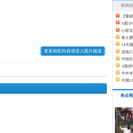
新闻
【重磅
A股3
心脏支
卷土重
14天
更多精彩内容请进入图片频道
连续八
中国在
A股持
中外专
中国L
热点视