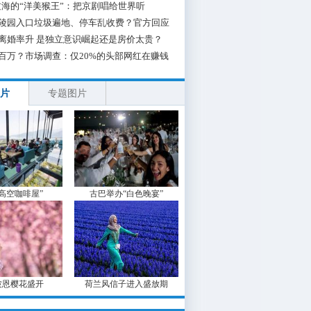
海的“洋美猴王”：把京剧唱给世界听
陵园入口垃圾遍地、停车乱收费？官方回应
离婚率升 是独立意识崛起还是房价太贵？
百万？市场调查：仅20%的头部网红在赚钱
片
专题图片
“高空咖啡屋”
古巴举办“白色晚宴”
波恩樱花盛开
荷兰风信子进入盛放期