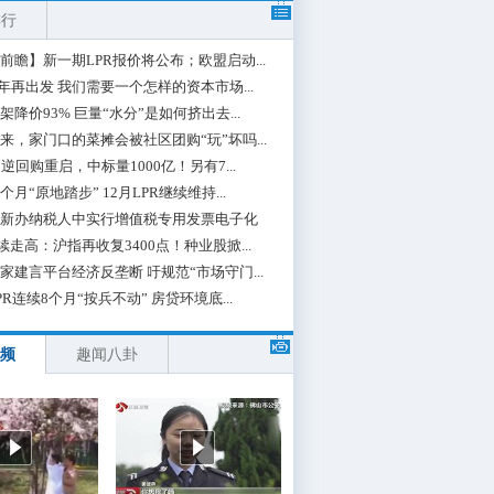
排行
前瞻】新一期LPR报价将公布；欧盟启动...
0年再出发 我们需要一个怎样的资本市场...
架降价93% 巨量“水分”是如何挤出去...
来，家门口的菜摊会被社区团购“玩”坏吗...
期逆回购重启，中标量1000亿！另有7...
个月“原地踏步” 12月LPR继续维持...
新办纳税人中实行增值税专用发票电子化
续走高：沪指再收复3400点！种业股掀...
家建言平台经济反垄断 吁规范“市场守门...
PR连续8个月“按兵不动” 房贷环境底...
频
趣闻八卦