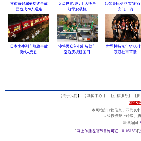
甘肃白银屈盛煤矿事故
盘点世界现役十大明星
13米高巨型花篮“绽放
已造成20人遇难
航母舰载机
安门广场
日本发生列车脱轨事故
沙特民众首都街头驾车
世界模特嘉年华 60
致9人受伤
巡游庆祝建国日
夜游杜甫草堂
【
关于我们
】-
【
新闻中心
】-
【
供稿服务
】-
【
图
有奖新
本网站所刊载信息，不代表中
未经授权禁止转载、摘
法律顾问:
[
网上传播视听节目许可证（0106168)
][