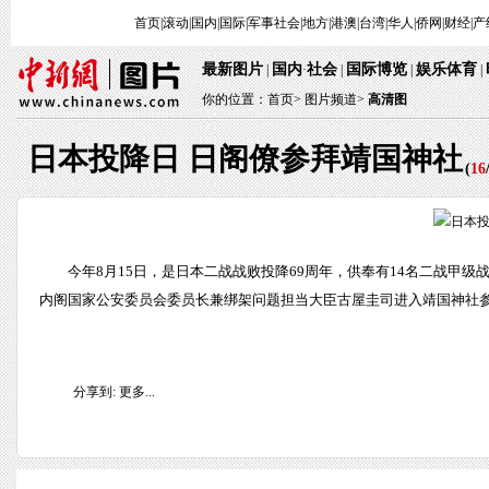
首页
|
滚动
|
国内
|
国际
|
军事
社会
|
地方
|
港澳
|
台湾
|
华人
|
侨网
|
财经
|
产
最新图片
国内
社会
国际博览
娱乐体育
|
·
|
|
|
你的位置：
首页
>
图片频道>
高清图
日本投降日 日阁僚参拜靖国神社
(
16
今年8月15日，是日本二战战败投降69周年，供奉有14名二战甲
内阁国家公安委员会委员长兼绑架问题担当大臣古屋圭司进入靖国神社参
分享到:
更多...