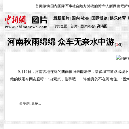
首页
|
滚动
|
国内
|
国际
|
军事
社会
|
地方
|
港澳
|
台湾
|
华人
|
侨网
|
财经
|
产
最新图片
国内
社会
国际博览
娱乐体育
|
·
|
|
|
你的位置：
首页
>
图片频道>
高清图
河南秋雨绵绵 众车无奈水中游
(
1
/
9
)
9月16日，河南各地连绵的阴雨依旧未能消停，诸多城市道路出现
绝的秋雨令网友直呼：“白素贞，住手吧……许仙真的不在河南住。”图
分享到:
更多...