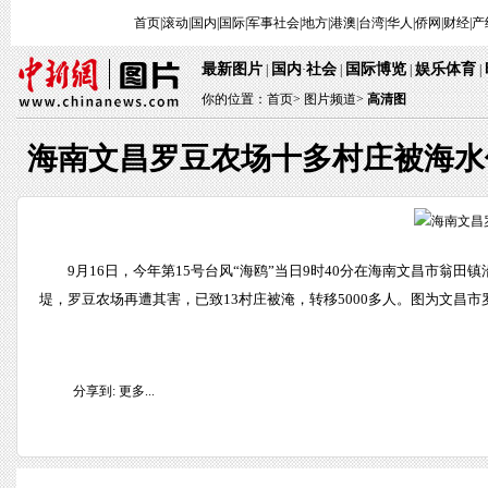
首页
|
滚动
|
国内
|
国际
|
军事
社会
|
地方
|
港澳
|
台湾
|
华人
|
侨网
|
财经
|
产
最新图片
国内
社会
国际博览
娱乐体育
|
·
|
|
|
你的位置：
首页
>
图片频道>
高清图
海南文昌罗豆农场十多村庄被海水
9月16日，今年第15号台风“海鸥”当日9时40分在海南文昌市翁
堤，罗豆农场再遭其害，已致13村庄被淹，转移5000多人。图为文昌市
分享到:
更多...