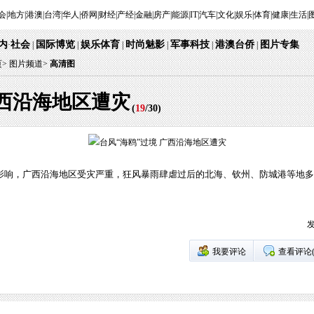
会
|
地方
|
港澳
|
台湾
|
华人
|
侨网
|
财经
|
产经
|
金融
|
房产
|
能源
|
IT
|
汽车
|
文化
|
娱乐
|
体育
|
健康
|
生活
|
内
社会
国际博览
娱乐体育
时尚魅影
军事科技
港澳台侨
图片专集
·
|
|
|
|
|
|
页
>
图片频道>
高清图
广西沿海地区遭灾
(
19
/
30
)
海鸥”影响，广西沿海地区受灾严重，狂风暴雨肆虐过后的北海、钦州、防城港等地
发
我要评论
查看评论