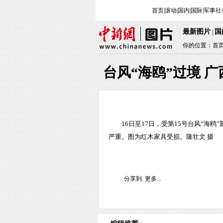
首页
|
滚动
|
国内
|
国际
|
军事
社
最新图片
国
|
你的位置：
首
台风“海鸥”过境 
16日至17日，受第15号台风“
严重。图为红木家具受损。隆壮文 摄
分享到:
更多...