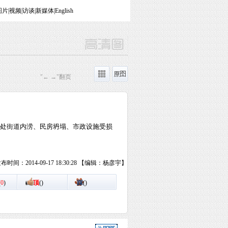
图片
|
视频
|
访谈
|
新媒体
|
English
"← →"翻页
多处街道内涝、民房坍塌、市政设施受损
布时间：2014-09-17 18:30:28 【编辑：杨彦宇】
(
0
)
顶
(
)
踩
(
)