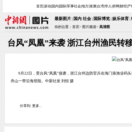
首页
|
滚动
|
国内
|
国际
|
军事
社会
|
地方
|
港澳
|
台湾
|
华人
|
侨网
|
财经
|
产
最新图片
国内
社会
国际博览
娱乐体育
|
·
|
|
|
你的位置：
首页
>
图片频道>
高清图
台风“凤凰”来袭 浙江台州渔民转
9月22日，受台风“凤凰”侵袭，浙江台州边防官兵在海门港渔业码
舟山一带沿海登陆。中新社发 刘恒 摄
分享到:
更多...