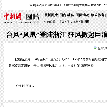
首页
|
滚动
|
国内
|
国际
|
军事
社会
|
地方
|
港澳
|
台湾
|
华人
|
侨网
|
财经
|
产
最新图片
国内
社会
国际博览
娱乐体育
|
·
|
|
|
你的位置：
首页
>
图片频道>
高清图
台风“凤凰”登陆浙江 狂风掀起巨
据最新消息，16号台风“凤凰”已于9月22日19时35分前后在浙江
其螺旋云带影响，舟山海域狂风掀起巨浪。中新社发 张涛波 摄
分享到:
更多...