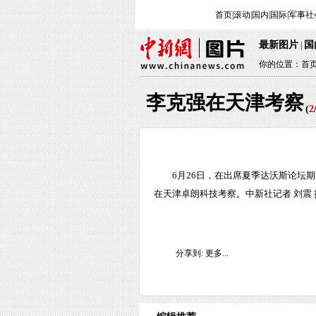
首页
|
滚动
|
国内
|
国际
|
军事
社
最新图片
国
|
你的位置：
首
李克强在天津考察
(
2
6月26日，在出席夏季达沃斯论坛
在天津卓朗科技考察。中新社记者 刘震 
分享到:
更多...