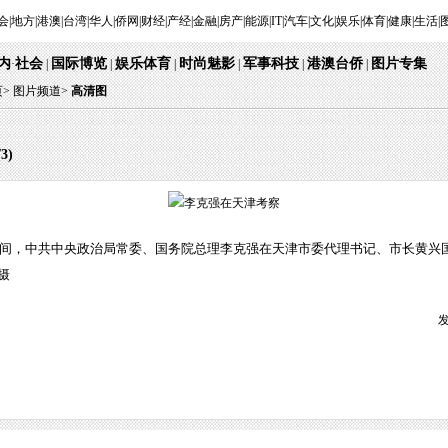
会
|
地方
|
港澳
|
台湾
|
华人
|
侨网
|
财经
|
产经
|
金融
|
房产
|
能源
|
IT
|
汽车
|
文化
|
娱乐
|
体育
|
健康
|
生活
|
内
社会
国际博览
娱乐体育
时尚魅影
军事科技
港澳台侨
图片专集
·
|
|
|
|
|
|
页
>
图片频道>
高清图
/
3
)
期间，中共中央政治局常委、国务院总理李克强在天津市委代理书记、市长黄兴
摄
发