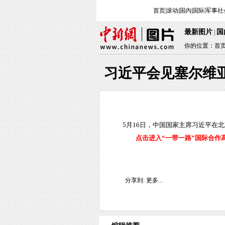
首页
|
滚动
|
国内
|
国际
|
军事
社
最新图片
国
|
你的位置：
首
习近平会见塞尔维
5月16日，中国国家主席习近平在
点击进入“一带一路”国际合作
分享到:
更多...