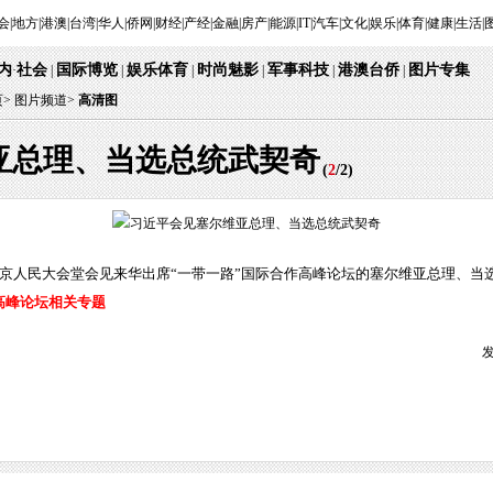
会
|
地方
|
港澳
|
台湾
|
华人
|
侨网
|
财经
|
产经
|
金融
|
房产
|
能源
|
IT
|
汽车
|
文化
|
娱乐
|
体育
|
健康
|
生活
|
内
社会
国际博览
娱乐体育
时尚魅影
军事科技
港澳台侨
图片专集
·
|
|
|
|
|
|
页
>
图片频道>
高清图
亚总理、当选总统武契奇
(
2
/
2
)
北京人民大会堂会见来华出席“一带一路”国际合作高峰论坛的塞尔维亚总理、当选
高峰论坛相关专题
发