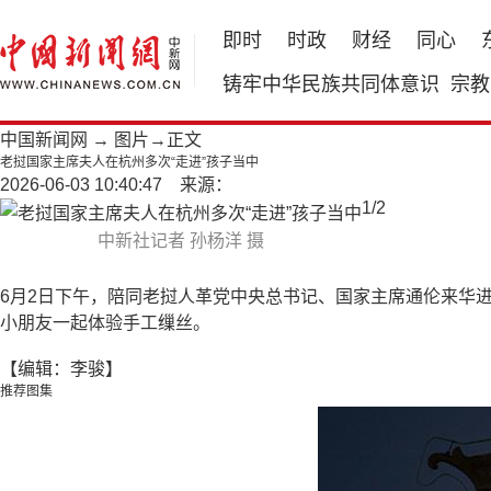
即时
时政
财经
同心
铸牢中华民族共同体意识
宗教
中国新闻网
→
图片
→正文
老挝国家主席夫人在杭州多次“走进”孩子当中
2026-06-03 10:40:47 来源：
1
/
2
中新社记者 孙杨洋 摄
6月2日下午，陪同老挝人革党中央总书记、国家主席通伦来华
小朋友一起体验手工缫丝。
【编辑：李骏】
推荐图集