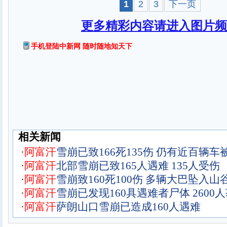
1
2
3
下一页
更多精彩内容请进入图片频
手机登陆中新网 随时随地知天下
相关新闻
·
阿
富
汗
雪崩已致166死135伤 仍有近百辆车被
·
阿
富
汗
北部雪崩已致165人遇难 135人受伤
·
阿
富
汗
雪崩致160死100伤 多辆大巴坠入山
·
阿
富
汗
雪崩已发现160具遇难者尸体 2600
·
阿
富
汗
萨朗山口雪崩已造成160人遇难