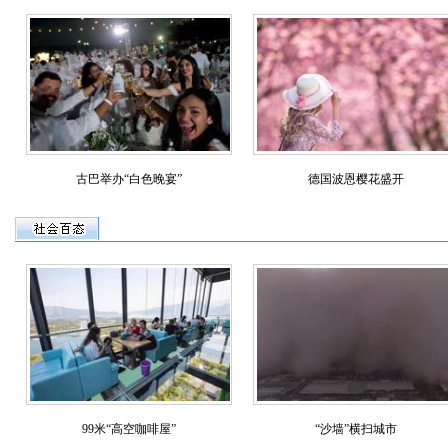
古巴举办“白色晚宴”
德国波恩樱花盛开
99米“高空咖啡屋”
“沙墙”横扫城市