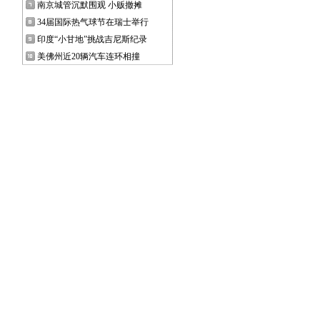
南京城管沉默围观 小贩撤摊
34届国际热气球节在瑞士举行
印度“小甘地”挑战吉尼斯纪录
美佛州近20辆汽车连环相撞