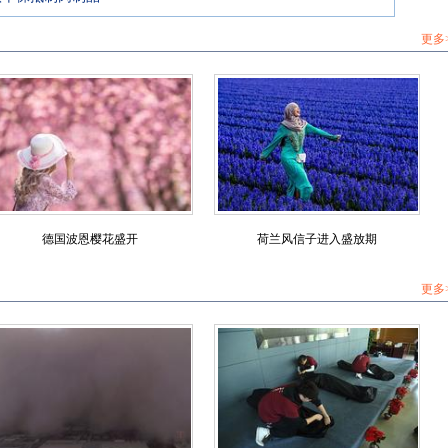
更多
德国波恩樱花盛开
荷兰风信子进入盛放期
更多