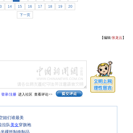
3
14
15
16
17
18
19
20
下一页
【编辑:
张龙云
】
登录
/
注册
进入社区
查看评论>>
的空姐们谁最美
拉拉队
美女
穿旗袍
头半裸抵制肉制品