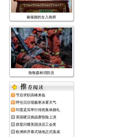
被催婚的女入殓师
致敬森林消防员
节后求职高峰来临
呼伦贝尔现极寒冰雾天气
印度孟买举行传统集体婚礼
英国硬汉挑战赛惊险上演
群星闪耀美国演员工会奖
欧洲杯开幕式场地正式落成