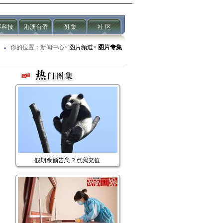
事科技
港澳台侨
图 集
社 区
你的位置：
新闻中心
>
图片频道>
图片专集
假期余额告急？点我充值