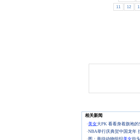
11
12
1
相关新闻
·
美女
大PK 看看身着旗袍
·
NBA举行庆典贺中国龙年 
·
图：善待动物组织
美女
街