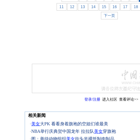
11
12
13
14
15
16
17
18
下一页
登录
/
注册
进入社区
查看评论>>
相关新闻
·
美女
大PK 看看身着旗袍的空姐们谁最美
·
NBA举行庆典贺中国龙年 拉拉队
美女
穿旗袍
·
图：善待动物组织
美女
街头半裸抵制肉制品