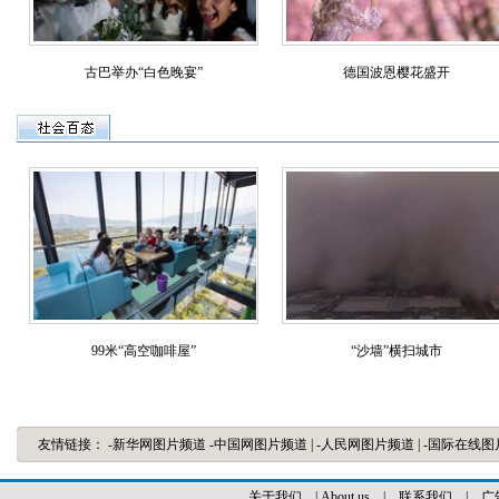
古巴举办“白色晚宴”
德国波恩樱花盛开
99米“高空咖啡屋”
“沙墙”横扫城市
友情链接：
-新华网图片频道
-中国网图片频道
|
-人民网图片频道
|
-国际在线
关于我们
|
About us
|
联系我们
|
广