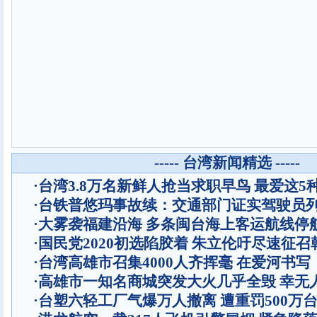
----- 台湾新闻精选 -----
·
台湾3.8万名新鲜人抢当求职早鸟 最爱这5
·
台铁普悠玛事故续：交通部门证实驾驶员
·
大雾袭福建沿海 多条闽台海上客运航线停
·
国民党2020初选陷胶着 朱立伦吁尽速征召
·
台湾高雄市召集4000人齐挥毫 在爱河书
·
高雄市一知名商城突发大火几乎全毁 幸无
·
台塑六轻工厂气爆万人撤离 遭重罚500万