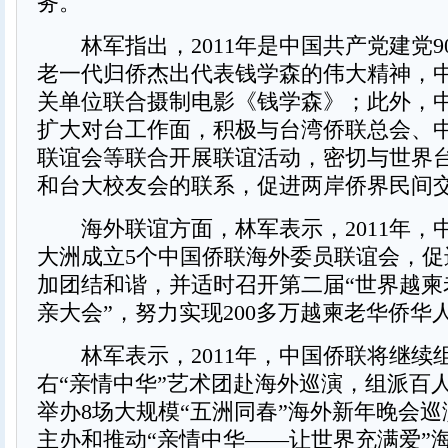
务。
林军指出，2011年是中国共产党建党9
老一代归侨杰出代表钱学森的伟大精神，
关单位联合摄制电影《钱学森》；此外，
扩大对台工作面，积极与台湾侨联总会、
联谊会等联合开展联谊活动，密切与世界
和台大校友会的联系，促进两岸侨界民间
海外联谊方面，林军表示，2011年，
大洲成立5个中国侨联海外委员联谊会，促
加团结和谐，并适时召开第二届“世界越柬
亲大会”，努力实现200多万越柬老华侨华
林军表示，2011年，中国侨联将继续组
右“亲情中华”艺术团赴海外巡演，组派百
举办8场大规模“五洲同春”海外新年晚会
主办和推动“亲情中华——让世界充满爱”