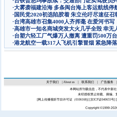
·
台铁普悠玛事故续：交通部门证实驾驶员
·
大雾袭福建沿海 多条闽台海上客运航线停
·
国民党2020初选陷胶着 朱立伦吁尽速征召
·
台湾高雄市召集4000人齐挥毫 在爱河书
·
高雄市一知名商城突发大火几乎全毁 幸无
·
台塑六轻工厂气爆万人撤离 遭重罚500万
·
港龙航空一载317人飞机引擎冒烟 紧急降
关于我们
|
About us
|
联系我们
|
广告服务
本网站所刊载信息，不代表中新社
未经授权禁止转载、摘编、
[
网上传播视听节目许可证（0106168)
] [
京ICP证040655号
]
Copyright ©1999-20