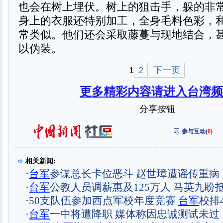
也会在树上埋伏。树上的狙击手，躲的非
身上的衣服还特别加工，全身毛料色彩，
常类似。他们还会采取藤蔓与现地结合，
以伪装。
1
2
下一页
更多精彩内容请进入台湾频
分享按钮
参与互动(
0
)
相关新闻:
·
台军
参谋总长卡位恶斗 赵世璋遭谣传重病
·
台军
公教人员调薪惠及125万人 马英九盼
·
50支队伍参加西点军校年度竞赛
台军
校排4
·
台军
一中将遭降职 媒体称因忠诚测试未过