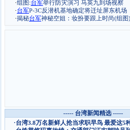
·
组图:
台军
举行防灾演习 马英九到场视察
·
台军
P-3C反潜机基地确定将迁址屏东机场
·
揭秘
台军
神秘空姐：妆扮要跟上时尚(组图
----- 台湾新闻精选 -----
·
台湾3.8万名新鲜人抢当求职早鸟 最爱这5