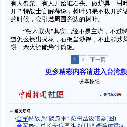
有人劈柴、有人开始堆石头、做炉具。树
开？特战士官解释说，树叶如果不拨开的
的时候，会引燃周围旁边的树叶。
“钻木取火”其实已经不是主流，不过
道怎么擦出火花，石板当炒锅，不止能炒
饼，余火还能烤竹筒饭。
1
2
下一页
更多精彩内容请进入台湾频
分享按钮
参与互动(
0
)
相关新闻:
·
台军
特战兵“隐身术” 藏树丛设暗器(图)
·
台军
参谋总长卡位恶斗 赵世璋遭谣传重病