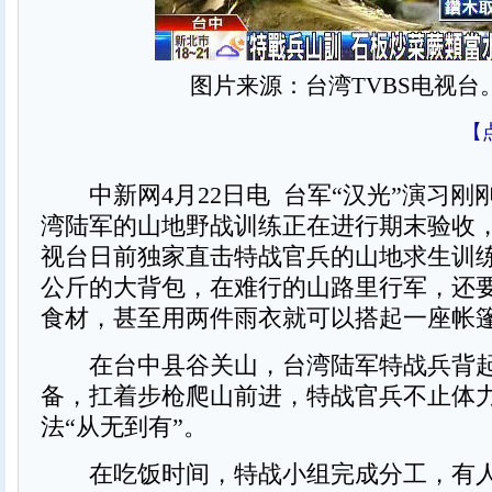
图片来源：台湾TVBS电视台
【
中新网4月22日电 台军“汉光”演习刚
湾陆军的山地野战训练正在进行期末验收，
视台日前独家直击特战官兵的山地求生训练
公斤的大背包，在难行的山路里行军，还
食材，甚至用两件雨衣就可以搭起一座帐
在台中县谷关山，台湾陆军特战兵背起
备，扛着步枪爬山前进，特战官兵不止体
法“从无到有”。
在吃饭时间，特战小组完成分工，有人