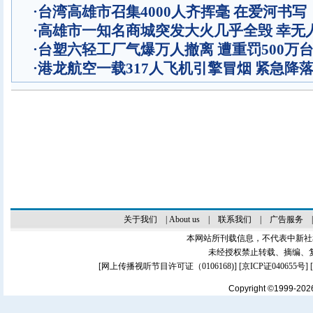
·
台湾高雄市召集4000人齐挥毫 在爱河书
·
高雄市一知名商城突发大火几乎全毁 幸无
·
台塑六轻工厂气爆万人撤离 遭重罚500万
·
港龙航空一载317人飞机引擎冒烟 紧急降
关于我们
|
About us
|
联系我们
|
广告服务
本网站所刊载信息，不代表中新社
未经授权禁止转载、摘编、
[
网上传播视听节目许可证（0106168)
] [
京ICP证040655号
]
Copyright ©1999-20