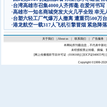
·
台湾高雄市召集4000人齐挥毫 在爱河书
·
高雄市一知名商城突发大火几乎全毁 幸无
·
台塑六轻工厂气爆万人撤离 遭重罚500万
·
港龙航空一载317人飞机引擎冒烟 紧急降
关于我们
|
About us
|
联系我们
|
广告服务
本网站所刊载信息，不代表中新社
未经授权禁止转载、摘编、
[
网上传播视听节目许可证（0106168)
] [
京ICP证040655号
]
Copyright ©1999-20