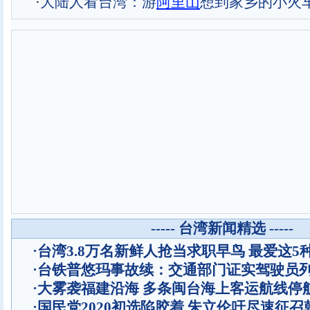
·
大陆人看台湾：游
阿里山
想到家乡的小火
----- 台湾新闻精选 -----
·
台湾3.8万名新鲜人抢当求职早鸟 最爱这5
·
台铁普悠玛事故续：交通部门证实驾驶员
·
大雾袭福建沿海 多条闽台海上客运航线停
·
国民党2020初选陷胶着 朱立伦吁尽速征召