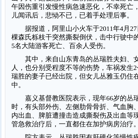
午因伤重引发慢性病急速恶化，不幸死亡
儿闻讯后，悲恸不已，已着手处理后事。
据报道，阿里山小火车于2011年4月2
棵森氏栎枝干突然撕裂倒伏，击中行驶中
5名大陆游客死亡、百余人受伤。
其中，来自山东青岛的丛瑞胜夫妇、女
人，也分别受程度不等的伤势，车祸发生2
瑞胜的妻子已经出院，但女儿丛雅玉仍住
中。
嘉义基督教医院表示，现年66岁的丛
时，有头部外伤、左侧肋骨骨折、气血胸
内出血、脾脏遭撞击造成撕裂伤及出血等
管急救治疗后，一直都住在加护病房治疗
院方表示，丛瑞胜因有肝硬化等慢性疾