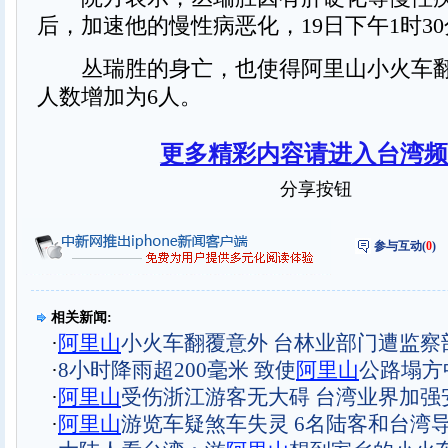
后，加速他的慢性病恶化，19日下午1时3
丛瑞胜的身亡，也使得阿里山小火车翻
人数增加为6人。
更多精彩内容请进入台湾频
分享按钮
参与互动(
0
)
相关新闻:
·
阿里山
小火车翻覆意外 台林业部门遭监察
·
8小时降雨超200毫米 致使
阿里山
公路塌方
·
阿里山
受伤浙江游客无大碍 台湾业界加强
·
阿里山
游览车疑煞车失灵 6名陆客和台湾