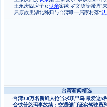
·
王永庆四房子女
认亲
案续 罗文源等强调"
·
屈原故里湖北秭归与台湾唯一屈家村落“
认
----- 台湾新闻精选 -----
·
台湾3.8万名新鲜人抢当求职早鸟 最爱这5
·
台铁普悠玛事故续：交通部门证实驾驶员