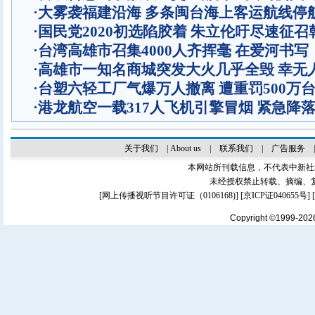
·
大雾袭福建沿海 多条闽台海上客运航线停
·
国民党2020初选陷胶着 朱立伦吁尽速征召
·
台湾高雄市召集4000人齐挥毫 在爱河书
·
高雄市一知名商城突发大火几乎全毁 幸无
·
台塑六轻工厂气爆万人撤离 遭重罚500万
·
港龙航空一载317人飞机引擎冒烟 紧急降
关于我们
|
About us
|
联系我们
|
广告服务
本网站所刊载信息，不代表中新社
未经授权禁止转载、摘编、
[
网上传播视听节目许可证（0106168)
] [
京ICP证040655号
]
Copyright ©1999-20