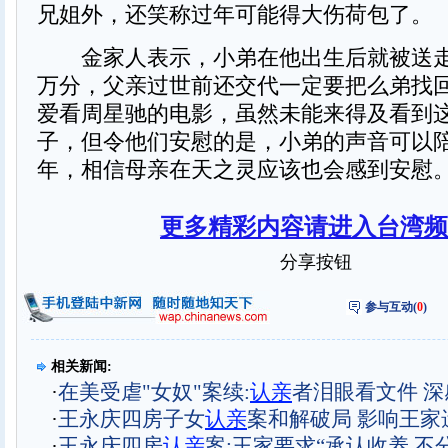
兄姐外，还笑称过年可能得大伤荷包了。
金家人表示，小弟在他出生后就被送走
万分，父亲过世前还交代一定要把么弟找
爱看周星驰的电影，虽然未能来得及看到
子，但令他们安慰的是，小弟的声音可以
年，相信母亲在天之灵应该也会感到安慰
更多精彩内容请进入台湾频
分享按钮
参与互动(
0
)
相关新闻:
·
在美受虐"女奴"案续:
认亲
者泪眼看文件 
·
王永庆四房子女
认亲
案和解破局 影响王家
·
王永庆四房
认亲
案:王家要求“承认收养 不