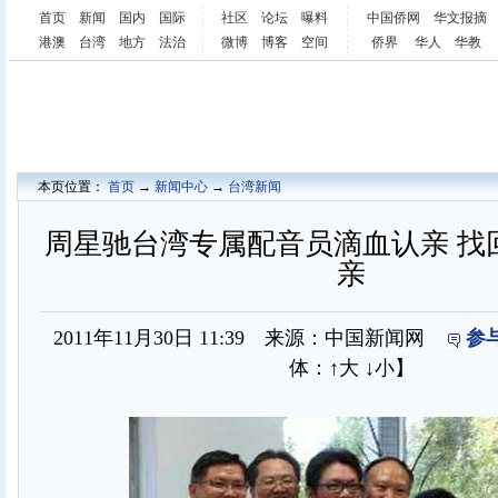
首页
新闻
国内
国际
社区
论坛
曝料
中国侨网
华文报摘
港澳
台湾
地方
法治
微博
博客
空间
侨界
华人
华教
本页位置：
首页
→
新闻中心
→
台湾新闻
周星驰台湾专属配音员滴血认亲 找
亲
2011年11月30日 11:39 来源：中国新闻网
参
体：
↑大
↓小
】