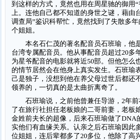
到这样的方式，竟然也用在周星驰的御用“
上。连他自己都不知道的身世之谜，藉由台
调查局”鉴识科帮忙，竟然找到了失散多年
个姐姐。
本名石仁茂的著名配音员石班瑜，他是
台湾专属配音员。他从事配音员超过20多
为星爷配音的电影就将近50部。但他怎么
的情节居然会在他身上真实发生。石班瑜
己是独子，没想到他在养父母过世后都还
领养的，一切真的是太曲折离奇了。
石班瑜说，之前他曾兼任导游，2年前
了在旅行社担任老板娘的二哥前妻，老板
金姓前夫长的超像，后来石班瑜做了DNA
实他们有血缘关系。认亲之后石班瑜因此多
位姐姐，连后辈都多了20多位，他除了高