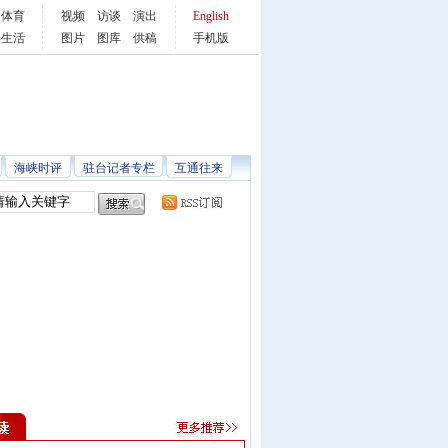
体育
视频
访谈
演出
English
生活
图片
图库
供稿
手机版
海峡时评
驻台记者专栏
互通往来