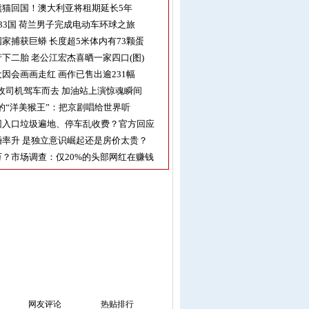
熊猫回国！澳大利亚将租期延长5年
33国 荷兰男子完成电动车环球之旅
家捕获巨蟒 长度超5米体内有73颗蛋
下二胎 老公江宏杰喜晒一家四口(图)
因会画画走红 画作已售出逾231幅
收司机驾车而去 加油站上演惊魂瞬间
的“洋美猴王”：把京剧唱给世界听
园入口垃圾遍地、停车乱收费？官方回应
率升 是独立意识崛起还是房价太贵？
？市场调查：仅20%的头部网红在赚钱
网友评论
热贴排行