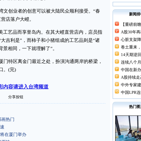
文创业者的创意可以被大陆民众顺利接受。“春
新闻排
直营店落户大嶝。
【重磅前瞻
美工艺品而享誉岛内。在其大嶝直营店内，店员指
A股30年
心脏支架降价
“大吉利是”，而柿子和小猪组成的工艺品则是“诸
卷土重来，
背景相同，一下就理解了”。
14天期逆回
门特区离金门最近之处，扮演沟通两岸的桥梁，
连续八个月“
。(完)
中国在新
A股持续走高
中外专家建
彩内容请进入台湾频道
中国LPR连
分享按钮
热门图
书画热门
速
将在厦门举办