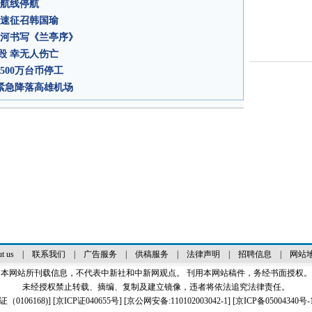
运航线停航
尽速征召韩国瑜
爱河书写《兰亭序》
毁 幸无人伤亡
500万台币停工
 紧急降落高雄机场
t us
|
联系我们
|
广告服务
|
供稿服务
|
法律声明
|
招聘信息
|
网站
本网站所刊载信息，不代表中新社和中新网观点。 刊用本网站稿件，务经书面授权。
未经授权禁止转载、摘编、复制及建立镜像，违者将依法追究法律责任。
0106168)
] [
京ICP证040655号
] [京公网安备:110102003042-1] [
京ICP备05004340号-