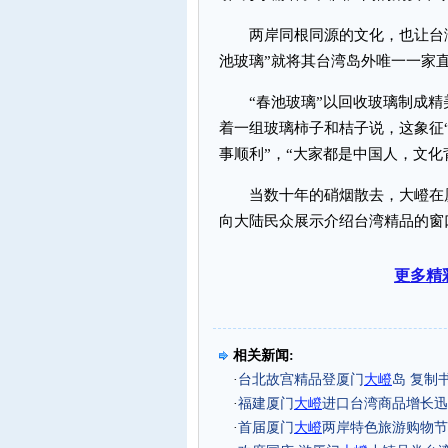
两岸同根同源的文化，也让台湾
池玻璃”就将其台湾岛外唯一一家
“春池玻璃”以回收玻璃制成精
着一组玻璃柿子和桔子说，这象征
事顺利”，“大家都是中国人，文化
当数十年的硝烟散去，大嶝在厦
向大陆民众展示介绍台湾精品的窗口
更多精
相关新闻:
·
台北故宫精品登厦门
大嶝
岛 复制
·
福建厦门
大嶝
进口台湾商品增长迅
·
首届厦门
大嶝
两岸特色旅游购物节