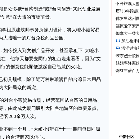
·
不舍旅澳大
众多携“台湾制造”或“台湾创造”来此创业发展
·
历时3年跨越
湾创意”在大陆的市场前景。
·
佛罗里达州国
·
福原爱平安产
的李祖原建筑师事务所操刀设计，将大嶝小额贸易
·
加拿大一柴犬
成为大陆唯一的对台免税商品公园。
·
加油枪未
·
漂洋过海
如今投入到文创产品开发，甚至承租下“大嶝小
·
胶东烈士陵
现在，他每天都要去同行的柜台走走看看，因为“文
·
结婚率降离婚
同行的创意也能顺便激起自己智慧的火花。
·
网红年薪百万
已初具规模，除了近万种琳琅满目的台湾日常用品
为大陆民众的新宠。
的对台小额贸易市场，经营范围从台湾的日用品、
等，由此成为厦门吸引大陆各地游客的重要景点。
游客200余万人次。
到一个月，“大嶝小镇”在“十一”期间每日即吸
场，给台湾商家以信心。
中新社区