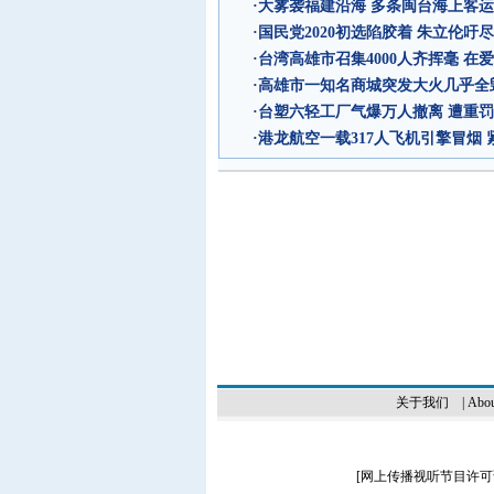
·
大雾袭福建沿海 多条闽台海上客
·
国民党2020初选陷胶着 朱立伦吁
·
台湾高雄市召集4000人齐挥毫 在
·
高雄市一知名商城突发大火几乎全
·
台塑六轻工厂气爆万人撤离 遭重罚
·
港龙航空一载317人飞机引擎冒烟
关于我们
|
Abou
[
网上传播视听节目许可证（