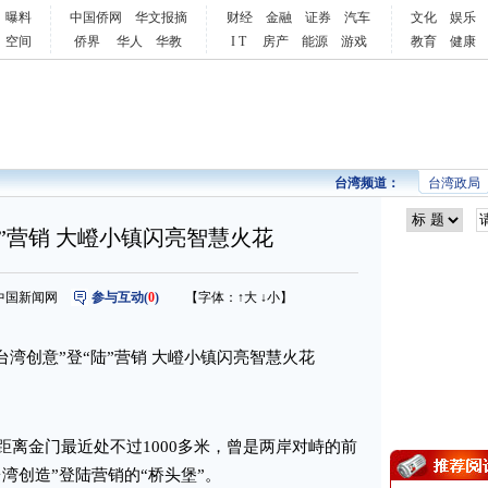
曝料
中国侨网
华文报摘
财经
金融
证券
汽车
文化
娱乐
空间
侨界
华人
华教
I T
房产
能源
游戏
教育
健康
台湾频道：
台湾政局
陆”营销 大嶝小镇闪亮智慧火花
来源：中国新闻网
参与互动(
0
)
【字体：
↑大
↓小
】
台湾创意”登“陆”营销 大嶝小镇闪亮智慧火花
金门最近处不过1000多米，曾是两岸对峙的前
台湾创造”登陆营销的“桥头堡”。