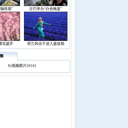
空咖啡屋”
古巴举办“白色晚宴”
樱花盛开
荷兰风信子进入盛放期
频
${视频图片2010}