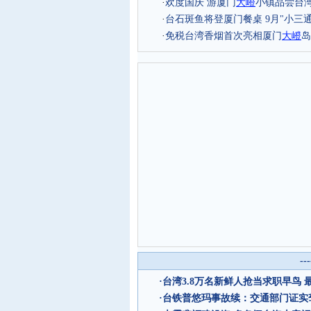
·
欢度国庆 游厦门
大嶝
小镇品尝台
·
台石斑鱼将登厦门餐桌 9月"小三通
·
免税台湾香烟首次亮相厦门
大嶝
岛
--
·
台湾3.8万名新鲜人抢当求职早鸟 
·
台铁普悠玛事故续：交通部门证实