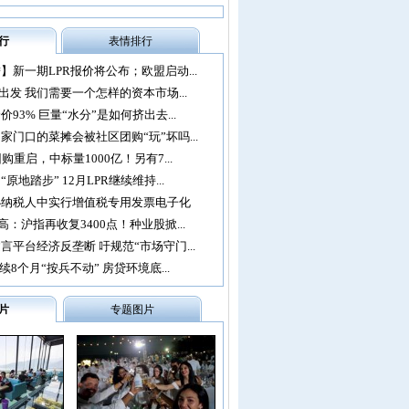
行
表情排行
】新一期LPR报价将公布；欧盟启动...
再出发 我们需要一个怎样的资本市场...
93% 巨量“水分”是如何挤出去...
家门口的菜摊会被社区团购“玩”坏吗...
购重启，中标量1000亿！另有7...
原地踏步” 12月LPR继续维持...
办纳税人中实行增值税专用发票电子化
：沪指再收复3400点！种业股掀...
言平台经济反垄断 吁规范“市场守门...
续8个月“按兵不动” 房贷环境底...
片
专题图片