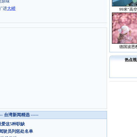
湾原味
"进
大嶝
99米“高
德国波恩
热点视
--- 台湾新闻精选 -----
最爱这5种职缺
驾驶员列惩处名单