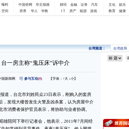
曝料
中国侨网
华文报摘
财经
金融
证券
汽车
文化
娱乐
空间
侨界
华人
华教
I T
房产
能源
游戏
教育
健康
台湾频道：
台湾政局
 台一房主称“鬼压床”诉中介
来源：中国新闻网
参与互动(
0
)
【字体：
↑大
↓小
】
”报道，台北市刘姓民众23日表示，刚购入的套房
寻后，发现大楼曾发生火警及凶杀案，认为房屋中介
北市消费者保护官员表示，将协助与业者协调。
雄陪同下举行记者会，他表示，2011年7月间经
客告知常碰到灵异事件，夜夜“鬼压床”。他上网搜