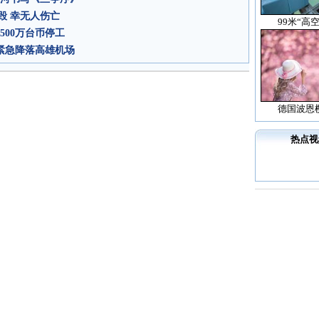
毁 幸无人伤亡
99米“高
500万台币停工
 紧急降落高雄机场
德国波恩
热点视