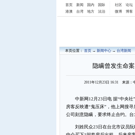
首页
新闻
国内
国际
社区
论坛
港澳
台湾
地方
法治
微博
博客
本页位置：
首页
→
新闻中心
→
台湾新闻
隐瞒曾发生命案
2011年12月23日 16:31 
中新网12月23日电 据“中央社
房客反映遭“鬼压床”，他上网搜
公司刻意隐瞒，要求终止合约。台
刘姓民众23日在台北市议员阮昭
中介买下1间套房后出租，后来房