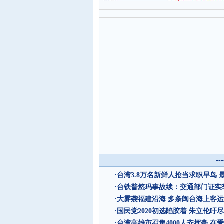
--
·
台湾3.8万名新鲜人抢当求职早鸟 
·
台铁普悠玛事故续：交通部门证实
·
大雾袭福建沿海 多条闽台海上客
·
国民党2020初选陷胶着 朱立伦吁
·
台湾高雄市召集4000人齐挥毫 在