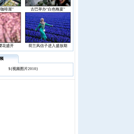
空咖啡屋”
古巴举办“白色晚宴”
樱花盛开
荷兰风信子进入盛放期
频
${视频图片2010}