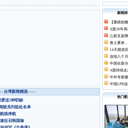
新闻排
【重磅前瞻
A股30年
心脏支架降价
卷土重来，
14天期逆回
连续八个月“
中国在新
A股持续走高
中外专家建
中国LPR连
--- 台湾新闻精选 -----
热门图
最爱这5种职缺
驾驶员列惩处名单
运航线停航
尽速征召韩国瑜
爱河书写《兰亭序》