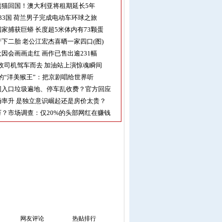
熊猫回国！澳大利亚将租期延长5年
33国 荷兰男子完成电动车环球之旅
家捕获巨蟒 长度超5米体内有73颗蛋
下二胎 老公江宏杰喜晒一家四口(图)
因会画画走红 画作已售出逾231幅
收司机驾车而去 加油站上演惊魂瞬间
的“洋美猴王”：把京剧唱给世界听
园入口垃圾遍地、停车乱收费？官方回应
率升 是独立意识崛起还是房价太贵？
？市场调查：仅20%的头部网红在赚钱
网友评论
热贴排行