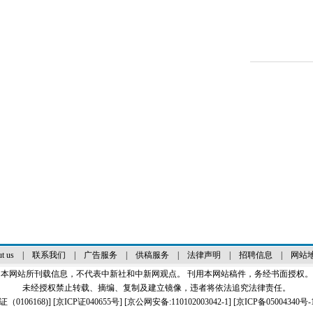
t us
|
联系我们
|
广告服务
|
供稿服务
|
法律声明
|
招聘信息
|
网站
本网站所刊载信息，不代表中新社和中新网观点。 刊用本网站稿件，务经书面授权。
未经授权禁止转载、摘编、复制及建立镜像，违者将依法追究法律责任。
0106168)
] [
京ICP证040655号
] [京公网安备:110102003042-1] [
京ICP备05004340号-