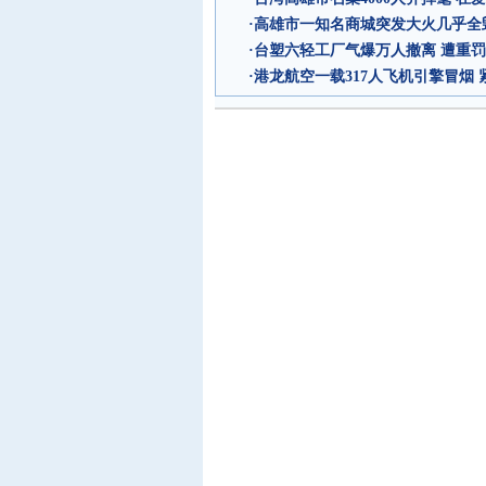
·
高雄市一知名商城突发大火几乎全
·
台塑六轻工厂气爆万人撤离 遭重罚
·
港龙航空一载317人飞机引擎冒烟