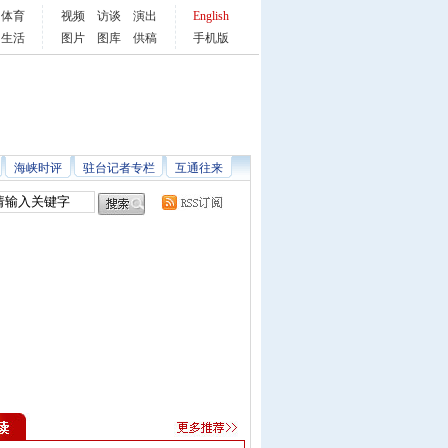
体育
视频
访谈
演出
English
生活
图片
图库
供稿
手机版
海峡时评
驻台记者专栏
互通往来