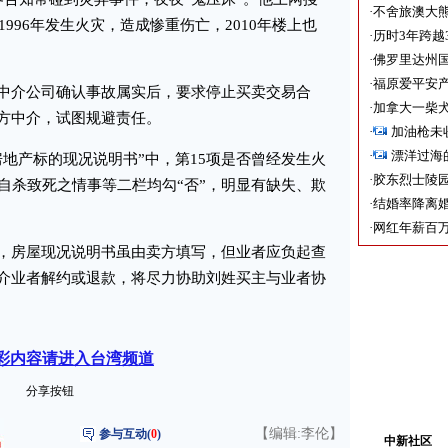
·
不舍旅澳大
1996年发生火灾，造成惨重伤亡，2010年楼上也
·
历时3年跨越
·
佛罗里达州国
·
福原爱平安产
介公司确认事故属实后，要求停止买卖交易合
·
加拿大一柴犬
方中介，试图规避责任。
·
加油枪未
·
漂洋过海
产标的现况说明书”中，第15项是否曾经发生火
·
胶东烈士陵
自杀致死之情事等二栏均勾“否”，明显有缺失、欺
·
结婚率降离婚
·
网红年薪百万
房屋现况说明书虽由卖方填写，但业者应负起查
介业者解约或退款，将尽力协助刘姓买主与业者协
彩内容请进入台湾频道
分享按钮
【编辑:李伦】
参与互动(
0
)
中新社区