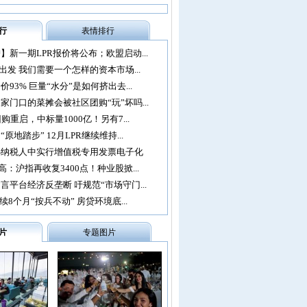
行
表情排行
】新一期LPR报价将公布；欧盟启动...
再出发 我们需要一个怎样的资本市场...
93% 巨量“水分”是如何挤出去...
家门口的菜摊会被社区团购“玩”坏吗...
购重启，中标量1000亿！另有7...
原地踏步” 12月LPR继续维持...
办纳税人中实行增值税专用发票电子化
：沪指再收复3400点！种业股掀...
言平台经济反垄断 吁规范“市场守门...
续8个月“按兵不动” 房贷环境底...
片
专题图片