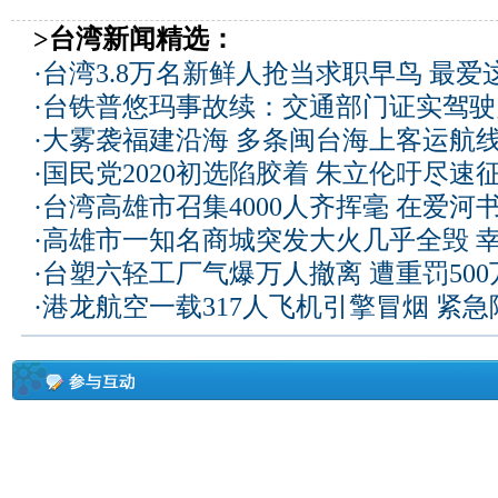
>台湾新闻精选：
·
台湾3.8万名新鲜人抢当求职早鸟 最爱
·
台铁普悠玛事故续：交通部门证实驾驶
·
大雾袭福建沿海 多条闽台海上客运航
·
国民党2020初选陷胶着 朱立伦吁尽速
·
台湾高雄市召集4000人齐挥毫 在爱河
·
高雄市一知名商城突发大火几乎全毁 
·
台塑六轻工厂气爆万人撤离 遭重罚50
·
港龙航空一载317人飞机引擎冒烟 紧