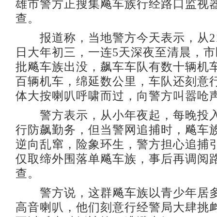
雄市警方正搜集飚车族行经路口监视
查。
报道称，当地警方今天表示，从21
日大年初三，一连5天深夜至清晨，
批飚车族出没，飙车车队有数十辆机
百辆机车，绵延数公里，车队还刻意
体大按喇叭呼啸而过，向警方叫嚣呛
警方表示，从小年夜起，每晚投入
行防飙勤务，但当警网追捕时，飚车
逆向乱窜，险象环生，警方担心追捕
仅取缔外围落单飚车族，事后再调阅
查。
警方说，这群飚车族以青少年居多
高音喇叭，他们刻意行经警局大肆挑