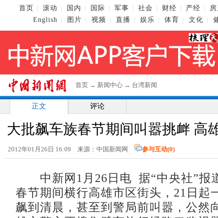
首页
滚动
国内
国际
军事
社会
财经
产经
房
|
|
|
|
|
|
|
|
English
图片
视频
直播
娱乐
体育
文化
|
|
|
|
|
|
|
首页
→
新闻中心
→
台湾新闻
正文
评论
大批飙车族春节期间叫嚣挑衅 高
2012年01月26日 16:09 来源：中国新闻网
参与互动(
0
)
中新网1月26日电 据“中央社”报
春节期间横行高雄市区街头，21日起
飙到清晨，甚至到警局前叫嚣，公然