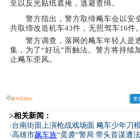
至以反光贴纸遮掩，逃避查缉。
警方指出，警方取缔飚车会以安全
共取缔改造机车43件，无照驾车16件
警方调查，落网的飚车年轻人是透
集，为了“好玩”而触法。警方将持续加
止飚车歪风。
参与互动(
0
)
更
>相关新闻：
·
台南街面上演枪战戏场面 飚车少年刀
·
高雄市
飙车族
“蛋袭”警局 带头首谋遭