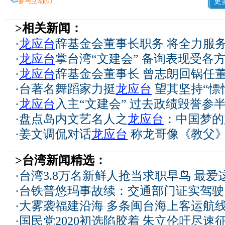
参与互动(
0
)
更
>相关新闻：
·
龙应台
辞基金会董事长职务 将全力服
·
龙应台
掌台湾“文建会” 备询表现受各
·
龙应台
辞基金会董事长 曾志朗回锅任
·
台著名舞蹈家力挺
龙应台
望其坚持“慓
·
龙应台
入主“文建会” 过去政绩毁誉参
·
盘点岛内文艺名人之
龙应台
：中国梦的
·
姜文调侃对话
龙应台
称龙哥像《教父
>台湾新闻精选：
·
台湾3.8万名新鲜人抢当求职早鸟 最爱
·
台铁普悠玛事故续：交通部门证实驾驶
·
大雾袭福建沿海 多条闽台海上客运航
·
国民党2020初选陷胶着 朱立伦吁尽速