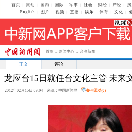
首页
滚动
国内
国际
军事
社会
财经
产经
房
|
|
|
|
|
|
|
|
English
图片
视频
直播
娱乐
体育
文化
|
|
|
|
|
|
|
首页
→
新闻中心
→
台湾新闻
正文
评论
龙应台15日就任台文化主管 未来
2012年02月15日 09:04 来源：中国新闻网
参与互动(
0
)