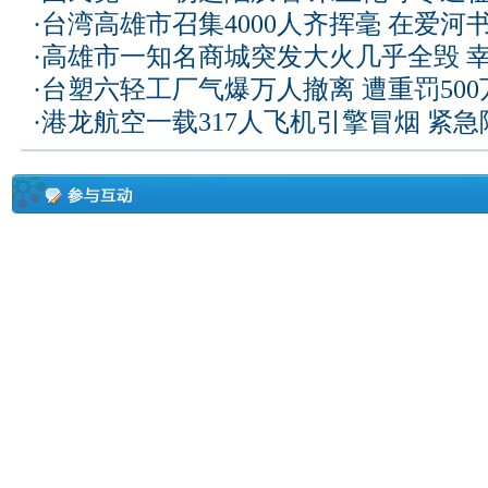
·
台湾高雄市召集4000人齐挥毫 在爱河
·
高雄市一知名商城突发大火几乎全毁 
·
台塑六轻工厂气爆万人撤离 遭重罚50
·
港龙航空一载317人飞机引擎冒烟 紧