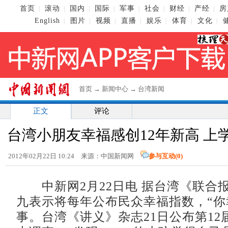
首页
滚动
国内
国际
军事
社会
财经
产经
房
|
|
|
|
|
|
|
|
English
图片
视频
直播
娱乐
体育
文化
|
|
|
|
|
|
|
首页
→
新闻中心
→
台湾新闻
正文
评论
台湾小朋友幸福感创12年新高 上
2012年02月22日 10:24 来源：中国新闻网
参与互动(
0
)
中新网2月22日电 据台湾《联合
九表示将每年公布民众幸福指数，“你
事。台湾《讲义》杂志21日公布第12