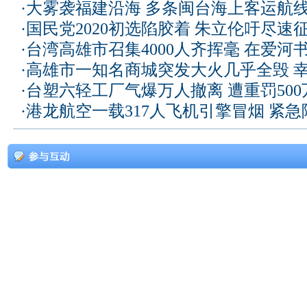
·
大雾袭福建沿海 多条闽台海上客运航
·
国民党2020初选陷胶着 朱立伦吁尽速
·
台湾高雄市召集4000人齐挥毫 在爱河
·
高雄市一知名商城突发大火几乎全毁 
·
台塑六轻工厂气爆万人撤离 遭重罚50
·
港龙航空一载317人飞机引擎冒烟 紧