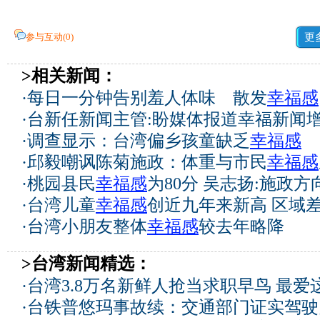
参与互动(
0
)
更
>相关新闻：
·
每日一分钟告别羞人体味 散发
幸福感
·
台新任新闻主管:盼媒体报道幸福新闻
·
调查显示：台湾偏乡孩童缺乏
幸福感
·
邱毅嘲讽陈菊施政：体重与市民
幸福感
·
桃园县民
幸福感
为80分 吴志扬:施政方
·
台湾儿童
幸福感
创近九年来新高 区域
·
台湾小朋友整体
幸福感
较去年略降
>台湾新闻精选：
·
台湾3.8万名新鲜人抢当求职早鸟 最爱
·
台铁普悠玛事故续：交通部门证实驾驶