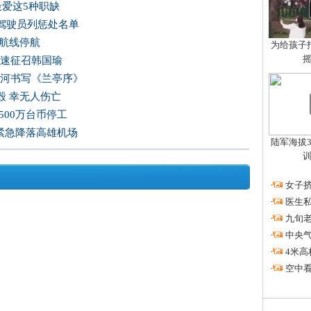
最爱这5种职缺
驾驶员列惩处名单
运航线停航
为给孩子拍
尽速征召韩国瑜
爱河书写《兰亭序》
毁 幸无人伤亡
500万台币停工
 紧急降落高雄机场
陆军海拔3
·
女子挤
·
医生私
·
九旬
·
中央
·
4米高
·
空中看