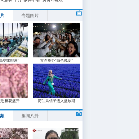
片
专题图片
“高空咖啡屋”
古巴举办“白色晚宴”
波恩樱花盛开
荷兰风信子进入盛放期
频
趣闻八卦