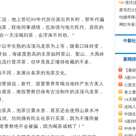
·
漂洋过
·
胶东烈士
·
结婚率降
，他上世纪80年代担任派出所长时，那年代偏
·
网红年薪
泡茶，联络同事感情，也加强与地方民代、居民的
在一天没喝到茶，会浑身不对劲。”
中新社
以半生熟的冻顶乌龙茶为上等，随着口味转变，
代开始，海拔度愈高的生茶如阿里山、梨山、大禹岭
新闻排
也流行普洱茶，但毕竟真正懂得收藏的不多。
【重磅
不同，发展出各异的泡茶文化。
A股3
警就说，新竹、苗栗警界常喝当地特产东方美人
心脏支
铁观音，南投警察仍保有古法制作的冻顶乌龙茶，
卷土重
14天
好。
连续八
茶具，泡茶注重水质，甚至还会使用山泉水冲
中国在
温润。坊间偶有民众在茶行买茶，因为不懂而被
A股持
老警察绝不会被骗，因为喝茶成精了！”
中外专
中国L