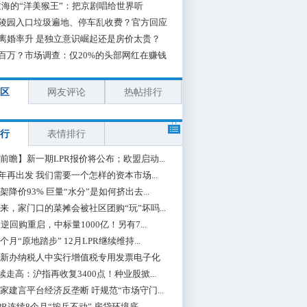
海的“洋美猴王”：把京剧唱给世界听
陵园入口垃圾遍地、停车乱收费？官方回应
离婚率升 是独立意识崛起还是房价太贵？
百万？市场调查：仅20%的头部网红在赚钱
区
网友评论
热帖排行
行
表情排行
前瞻】新一期LPR报价将公布；欧盟启动...
0年再出发 我们需要一个怎样的资本市场...
架降价93% 巨量“水分”是如何挤出去...
来，家门口的菜摊会被社区团购“玩”坏吗...
期逆回购重启，中标量1000亿！另有7...
个月“原地踏步” 12月LPR继续维持...
新办纳税人中实行增值税专用发票电子化
续走高：沪指再收复3400点！种业股掀...
家建言平台经济反垄断 吁规范“市场守门...
PR连续8个月“按兵不动” 房贷环境底...