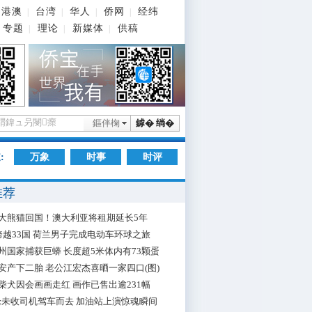
港澳
台湾
华人
侨网
经纬
|
|
|
|
专题
理论
新媒体
供稿
|
|
|
鏂伴椈
鎼� 绱�
:
万象
时事
时评
推荐
大熊猫回国！澳大利亚将租期延长5年
跨越33国 荷兰男子完成电动车环球之旅
州国家捕获巨蟒 长度超5米体内有73颗蛋
安产下二胎 老公江宏杰喜晒一家四口(图)
柴犬因会画画走红 画作已售出逾231幅
枪未收司机驾车而去 加油站上演惊魂瞬间