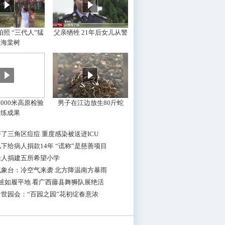
照 “三代人”猛
父亲牺牲 21年后女儿从警
摇海棠树
000米高原检验
男子在江边放生80斤蛇
训练成果
了三角区痘痘 重度感染被送进ICU
下给病人捐款14年 “谎称”是慈善项目
老人捐建五所希望小学
气象台：冷空气来袭 北方降温南方暴雨
桩如履平地 看广西藤县舞狮队展绝活
世园会：“百园之园”花初绽春意浓