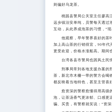
则偏好乌龙茶。
桃园县警局公关室主任廖高江说
远乡镇治安单纯，员警每天透过
互动，从此养成泡茶的习惯，“现
他观察，早年警界喜好的茶叶
加上高山茶的行销得宜，90年
更受欢迎，价格水涨船高。期间
台湾各县市警局也因风土民情
刑事局常到各地支援办案的刑
茶，新北市木栅一带的警方会喝
都反映着当地特色，甚至主管喜
愈资深的警察愈懂得用高级的
泡，让茶汤香气更浓郁、口感更
骗、买贵，有警察就笑说：“资深