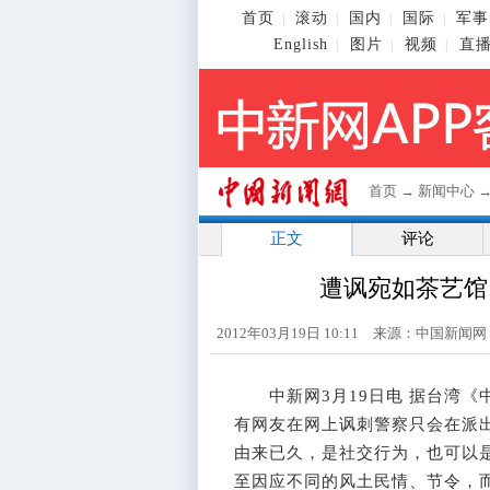
首页
滚动
国内
国际
军事
|
|
|
|
English
图片
视频
直
|
|
|
首页
→
新闻中心
正文
评论
遭讽宛如茶艺馆
2012年03月19日 10:11 来源：中国新闻
中新网3月19日电 据台湾《
有网友在网上讽刺警察只会在派
由来已久，是社交行为，也可以
至因应不同的风土民情、节令，