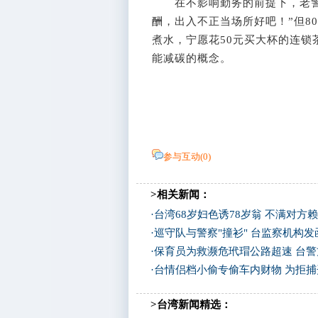
在不影响勤务的前提下，老警
酬，出入不正当场所好吧！”但8
煮水，宁愿花50元买大杯的连
能减碳的概念。
参与互动(
0
)
>相关新闻：
·
台湾68岁妇色诱78岁翁 不满对方
·
巡守队与警察"撞衫" 台监察机构
·
保育员为救濒危玳瑁公路超速 台
·
台情侣档小偷专偷车内财物 为拒
>台湾新闻精选：