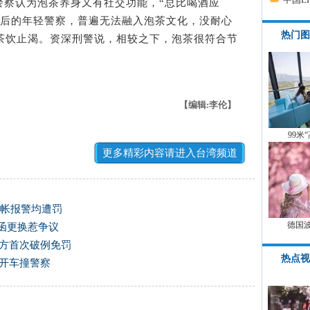
察认为泡茶养身又有社交功能，“总比喝酒应
0后的年轻警察，普遍无法融入泡茶文化，没耐心
热门图
锁茶饮止渴。资深刑警说，相较之下，泡茶很符合节
【编辑:李伦】
99米
更多精彩内容请进入台湾频道
赖帐报警均遭罚
德国
发函更换惹争议
警方首次破例免罚
热点视
捕开车撞警察