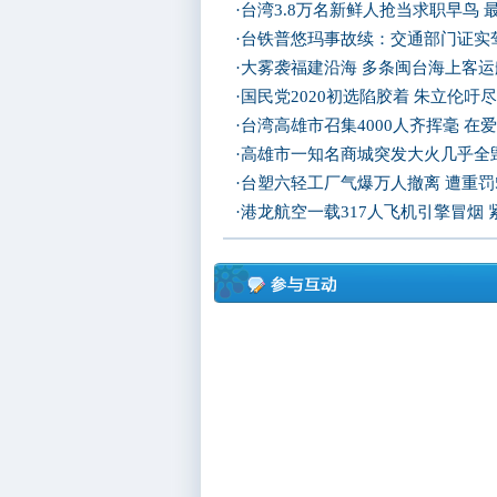
·
台湾3.8万名新鲜人抢当求职早鸟 
·
台铁普悠玛事故续：交通部门证实
·
大雾袭福建沿海 多条闽台海上客
·
国民党2020初选陷胶着 朱立伦吁
·
台湾高雄市召集4000人齐挥毫 在
·
高雄市一知名商城突发大火几乎全
·
台塑六轻工厂气爆万人撤离 遭重罚
·
港龙航空一载317人飞机引擎冒烟