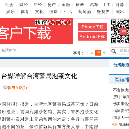
社会
财经
产经
房产
金融
证券
汽车
I T
能源
|
|
|
|
|
|
|
|
|
|
播
娱乐
体育
文化
健康
生活
葡萄酒
微视界
演出
|
|
|
|
|
|
|
|
|
→
台湾新闻
大
中
小
字号：
台湾频道
 台媒详解台湾警局泡茶文化
阅读
网
参与互动(
0
)
·
不舍旅澳
·
历时3年
·
佛罗里达
中国时报》报道，台湾地区警察局成茶艺馆？日前
·
福原爱平
出所泡茶，警局宛如茶艺馆。其实，警界泡茶文化
·
加拿大一
是刑警办案对道上兄弟常用的术语；各县市警局甚
·
加油
而泡不同的茶，像竹苗就风行东方美人茶，中南部