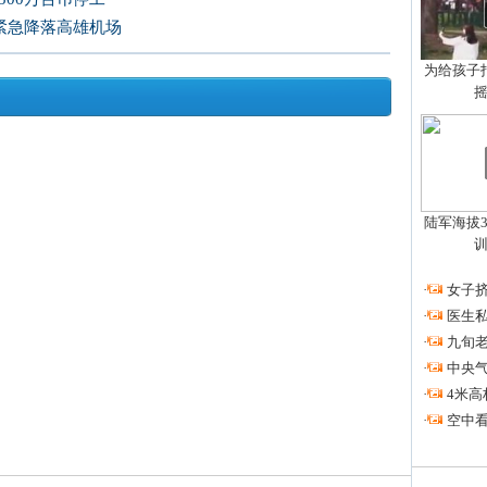
 紧急降落高雄机场
为给孩子拍
陆军海拔3
·
女子挤
·
医生私
·
九旬
·
中央
·
4米高
·
空中看