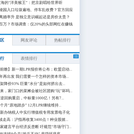
海的“洋美猴王”：把京剧唱给世界听
陵园入口垃圾遍地、停车乱收费？官方回应
离婚率升 是独立意识崛起还是房价太贵？
百万？市场调查：仅20%的头部网红在赚钱
区
网友评论
热帖排行
行
表情排行
前瞻】新一期LPR报价将公布；欧盟启动...
0年再出发 我们需要一个怎样的资本市场...
架降价93% 巨量“水分”是如何挤出去...
来，家门口的菜摊会被社区团购“玩”坏吗...
期逆回购重启，中标量1000亿！另有7...
个月“原地踏步” 12月LPR继续维持...
新办纳税人中实行增值税专用发票电子化
续走高：沪指再收复3400点！种业股掀...
家建言平台经济反垄断 吁规范“市场守门...
PR连续8个月“按兵不动” 房贷环境底...