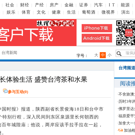
社会
财经
产经
房产
金融
证券
汽车
I T
能源
|
|
|
|
|
|
|
|
|
|
播
娱乐
体育
文化
健康
生活
葡萄酒
微视界
演出
|
|
|
|
|
|
|
|
|
→
台湾新闻
大
中
小
字号：
台湾频道
长体验生活 盛赞台湾茶和水果
阅读
网
参与互动(
0
)
·
不舍旅澳
·
历时3年
·
佛罗里达
中国时报》报道，陕西副省长景俊海18日和台中市
·
福原爱平
有个特别行程，深入民间到东区泉源里长何朝西的
·
加拿大一
访百年城隍庙；他说，两岸应该手拉手拉在一起，
·
加油
趣。