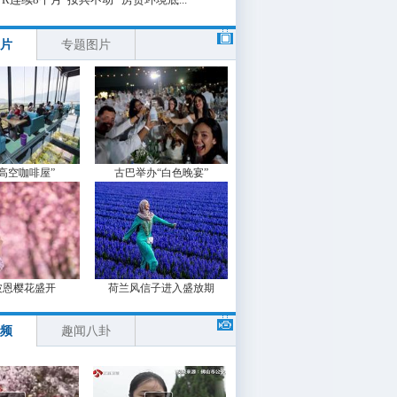
片
专题图片
“高空咖啡屋”
古巴举办“白色晚宴”
波恩樱花盛开
荷兰风信子进入盛放期
频
趣闻八卦