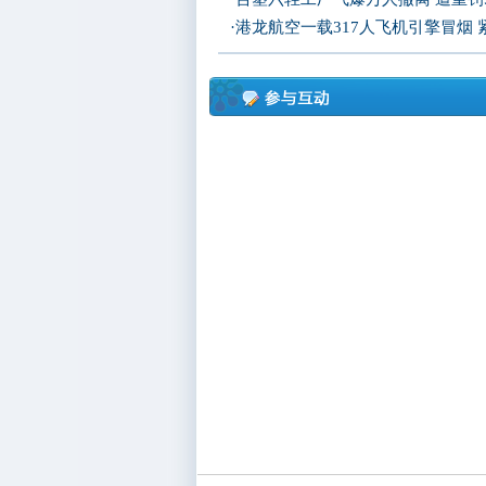
·
港龙航空一载317人飞机引擎冒烟