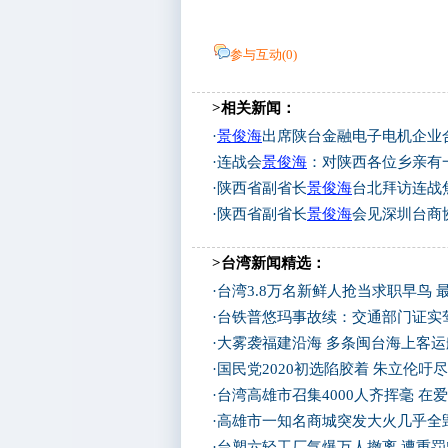
参与互动(
0
)
>相关新闻：
·
景俊海
出席陕台金融电子电机企业
·
连战会
景俊海
：对陕西各位乡亲有
·
陕西省副省长
景俊海
台北拜访连战
·
陕西省副省长
景俊海
会见深圳台商
>台湾新闻精选：
·
台湾3.8万名新鲜人抢当求职早鸟 
·
台铁普悠玛事故续：交通部门证实
·
大雾袭福建沿海 多条闽台海上客
·
国民党2020初选陷胶着 朱立伦吁
·
台湾高雄市召集4000人齐挥毫 在
·
高雄市一知名商城突发大火几乎全
·
台塑六轻工厂气爆万人撤离 遭重罚