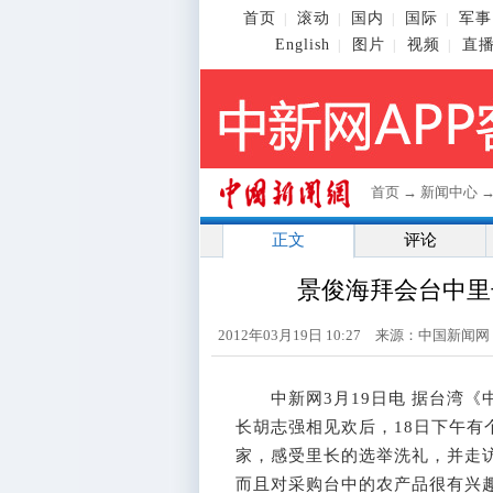
首页
滚动
国内
国际
军事
|
|
|
|
English
图片
视频
直
|
|
|
首页
→
新闻中心
正文
评论
景俊海拜会台中里
2012年03月19日 10:27 来源：中国新闻
中新网3月19日电 据台湾《
长胡志强相见欢后，18日下午
家，感受里长的选举洗礼，并走
而且对采购台中的农产品很有兴