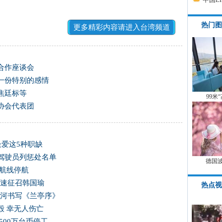
热门图
更多精彩内容请进入台湾频道
合作座谈会
一份特别的感情
焦廷标等
99米
协会代表团
最爱这5种职缺
驾驶员列惩处名单
德国
运航线停航
尽速征召韩国瑜
热点视
爱河书写《兰亭序》
毁 幸无人伤亡
500万台币停工