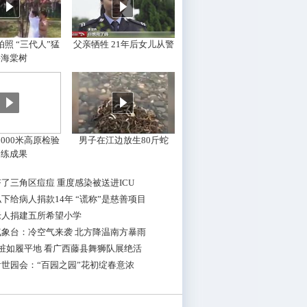
照 “三代人”猛
父亲牺牲 21年后女儿从警
摇海棠树
000米高原检验
男子在江边放生80斤蛇
训练成果
了三角区痘痘 重度感染被送进ICU
下给病人捐款14年 “谎称”是慈善项目
老人捐建五所希望小学
气象台：冷空气来袭 北方降温南方暴雨
桩如履平地 看广西藤县舞狮队展绝活
世园会：“百园之园”花初绽春意浓