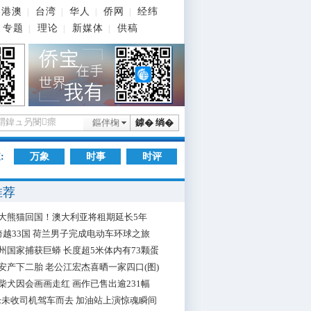
港澳
台湾
华人
侨网
经纬
|
|
|
|
专题
理论
新媒体
供稿
|
|
|
鏂伴椈
鎼� 绱�
:
万象
时事
时评
推荐
大熊猫回国！澳大利亚将租期延长5年
跨越33国 荷兰男子完成电动车环球之旅
州国家捕获巨蟒 长度超5米体内有73颗蛋
安产下二胎 老公江宏杰喜晒一家四口(图)
柴犬因会画画走红 画作已售出逾231幅
枪未收司机驾车而去 加油站上演惊魂瞬间