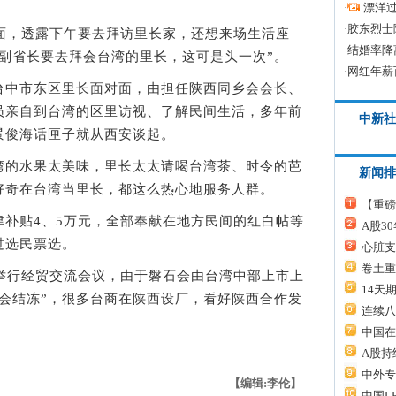
·
漂洋过
·
胶东烈士
，透露下午要去拜访里长家，还想来场生活座
·
结婚率降
副省长要去拜会台湾的里长，这可是头一次”。
·
网红年薪
中市东区里长面对面，由担任陕西同乡会会长、
员亲自到台湾的区里访视、了解民间生活，多年前
中新社
景俊海话匣子就从西安谈起。
的水果太美味，里长太太请喝台湾茶、时令的芭
新闻排
好奇在台湾当里长，都这么热心地服务人群。
【重磅
贴4、5万元，全部奉献在地方民间的红白帖等
A股3
过选民票选。
心脏支
卷土重
行经贸交流会议，由于磐石会由台湾中部上市上
14天
会结冻”，很多台商在陕西设厂，看好陕西合作发
连续八
中国在
A股持
中外专
【编辑:李伦】
中国L