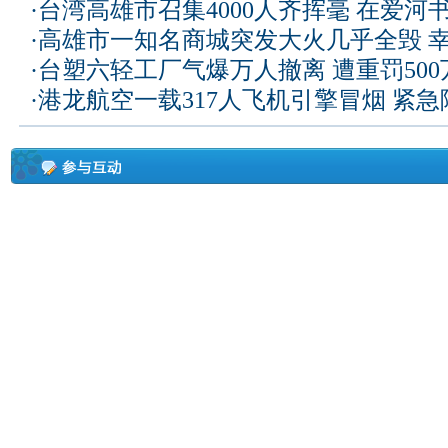
·
台湾高雄市召集4000人齐挥毫 在爱河
·
高雄市一知名商城突发大火几乎全毁 
·
台塑六轻工厂气爆万人撤离 遭重罚50
·
港龙航空一载317人飞机引擎冒烟 紧