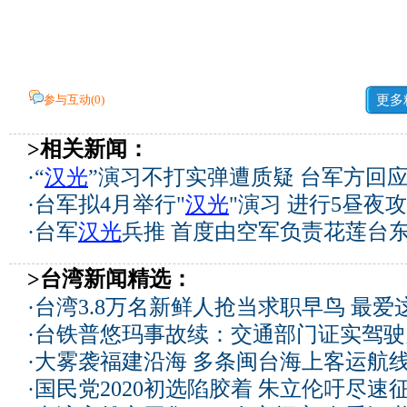
参与互动(
0
)
更多
>相关新闻：
·
“
汉光
”演习不打实弹遭质疑 台军方回
·
台军拟4月举行"
汉光
"演习 进行5昼夜
·
台军
汉光
兵推 首度由空军负责花莲台
>台湾新闻精选：
·
台湾3.8万名新鲜人抢当求职早鸟 最爱
·
台铁普悠玛事故续：交通部门证实驾驶
·
大雾袭福建沿海 多条闽台海上客运航
·
国民党2020初选陷胶着 朱立伦吁尽速