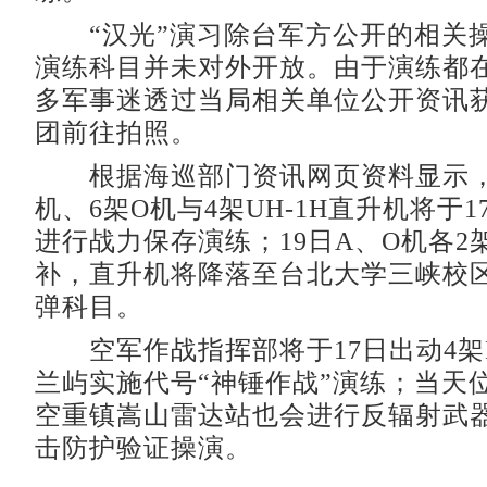
“汉光”演习除台军方公开的相关
演练科目并未对外开放。由于演练都
多军事迷透过当局相关单位公开资讯
团前往拍照。
根据海巡部门资讯网页资料显示，陆
机、6架O机与4架UH-1H直升机将于
进行战力保存演练；19日A、O机各2
补，直升机将降落至台北大学三峡校
弹科目。
空军作战指挥部将于17日出动4架F
兰屿实施代号“神锤作战”演练；当天
空重镇嵩山雷达站也会进行反辐射武
击防护验证操演。