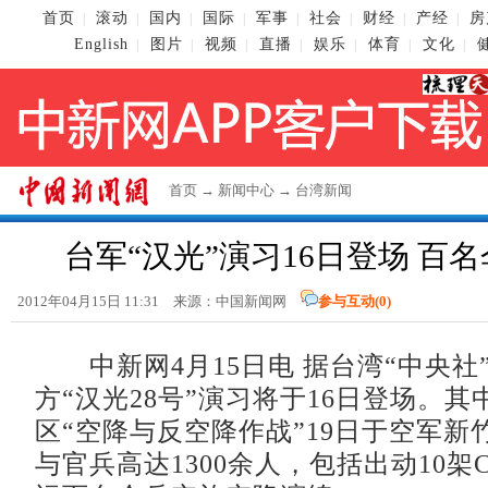
首页
滚动
国内
国际
军事
社会
财经
产经
房
|
|
|
|
|
|
|
|
English
图片
视频
直播
娱乐
体育
文化
|
|
|
|
|
|
|
首页
→
新闻中心
→
台湾新闻
台军“汉光”演习16日登场 百
2012年04月15日 11:31 来源：中国新闻网
参与互动(
0
)
中新网4月15日电 据台湾“中央社
方“汉光28号”演习将于16日登场。
区“空降与反空降作战”19日于空军新
与官兵高达1300余人，包括出动10架C