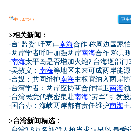
参与互动(
0
)
更多
>相关新闻：
·
台"监委"吁两岸
南海
合作 称周边国家
·
两岸学者呼吁加强两岸
南海
合作 称具
·
南海
太平岛是否增加火炮? 台海巡部门
·
吴敦义：
南海
等地区未来可成两岸能源
·
台媒：共同维护
南海
主权宜纳入两岸协
·
台湾学者：两岸应协商合作捍卫
南海
领
·
台湾民意代表密集赴
南海
“劳军”引发波
·
国台办：海峡两岸都有责任维护
南海
主
>台湾新闻精选：
·
台湾3.8万名新鲜人抢当求职早鸟 最爱