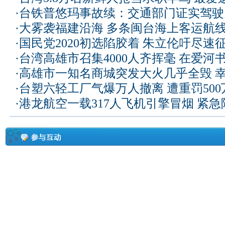
·
台铁普悠玛事故续：交通部门证实驾驶
·
大雾袭福建沿海 多条闽台海上客运航
·
国民党2020初选陷胶着 朱立伦吁尽速
·
台湾高雄市召集4000人齐挥毫 在爱河
·
高雄市一知名商城突发大火几乎全毁 
·
台塑六轻工厂气爆万人撤离 遭重罚50
·
港龙航空一载317人飞机引擎冒烟 紧