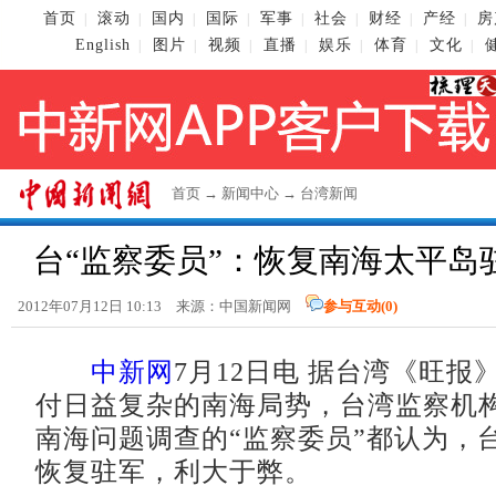
首页
滚动
国内
国际
军事
社会
财经
产经
房
|
|
|
|
|
|
|
|
English
图片
视频
直播
娱乐
体育
文化
|
|
|
|
|
|
|
首页
→
新闻中心
→
台湾新闻
台“监察委员”：恢复南海太平岛
2012年07月12日 10:13 来源：
中国新闻网
参与互动(
0
)
中新网
7月12日电 据台湾《旺报
付日益复杂的南海局势，台湾监察机
南海问题调查的“监察委员”都认为，
恢复驻军，利大于弊。