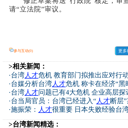
修正草案将送“行政院”核定，审
请“立法院”审议。
参与互动(
0
)
更多
>相关新闻：
·
台湾
人才
危机 教育部门拟推出应对行
·
台媒分析台湾
人才
危机 称卡在经济“黑暗
·
台湾
人才
问题已有4大危机 企业高层探
·
台当局官员：台湾已经进入“
人才
断层”
·
施振荣：
人才
很重要 日本失败经验台
>台湾新闻精选：