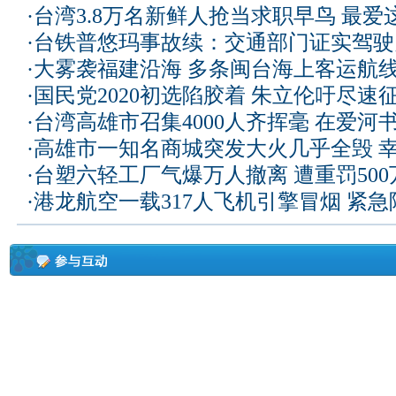
·
台湾3.8万名新鲜人抢当求职早鸟 最爱
·
台铁普悠玛事故续：交通部门证实驾驶
·
大雾袭福建沿海 多条闽台海上客运航
·
国民党2020初选陷胶着 朱立伦吁尽速
·
台湾高雄市召集4000人齐挥毫 在爱河
·
高雄市一知名商城突发大火几乎全毁 
·
台塑六轻工厂气爆万人撤离 遭重罚50
·
港龙航空一载317人飞机引擎冒烟 紧