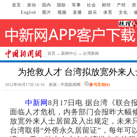
首页
滚动
国内
国际
军事
社会
财经
产经
房
|
|
|
|
|
|
|
|
English
图片
视频
直播
娱乐
体育
文化
|
|
|
|
|
|
|
首页
→
新闻中心
→
台湾新闻
为抢救人才 台湾拟放宽外来人
2012年08月17日 16:16 来源：
中国新闻网
参与互动(
0
)
中新网
8月17日电 据台湾《联合
面临人才危机，内务部门会报昨大幅
放宽外来人士居留及入出规定，未来
台湾取得“外侨永久居留证”，每年可