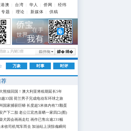
港澳
台湾
华人
侨网
经纬
|
|
|
|
专题
理论
新媒体
供稿
|
|
|
鏂伴椈
鎼� 绱�
:
万象
时事
时评
推荐
大熊猫回国！澳大利亚将租期延长5年
跨越33国 荷兰男子完成电动车环球之旅
州国家捕获巨蟒 长度超5米体内有73颗蛋
安产下二胎 老公江宏杰喜晒一家四口(图)
柴犬因会画画走红 画作已售出逾231幅
枪未收司机驾车而去 加油站上演惊魂瞬间