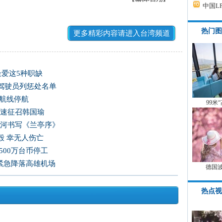
中国L
热门图
更多精彩内容请进入台湾频道
最爱这5种职缺
驾驶员列惩处名单
运航线停航
99米
尽速征召韩国瑜
爱河书写《兰亭序》
毁 幸无人伤亡
500万台币停工
 紧急降落高雄机场
德国
热点视