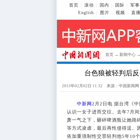
首页
滚动
国内
国际
军事
|
|
|
|
English
图片
视频
直
|
|
|
首页
→
新闻中心
台色狼被轻判后反
2013年02月02日 11:32 来源：
中国新闻网
中新网
2月2日电 据台湾《
认识一女子进而交往。去年7月
萧一气之下，砸碎啤酒瓶让她跪
等方式凌虐，最后再性侵得逞。
依加重强制性交罪轻判他5年10