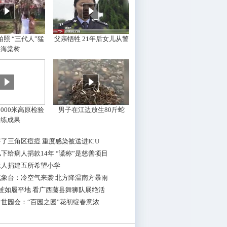
照 “三代人”猛
父亲牺牲 21年后女儿从警
摇海棠树
000米高原检验
男子在江边放生80斤蛇
训练成果
了三角区痘痘 重度感染被送进ICU
下给病人捐款14年 “谎称”是慈善项目
老人捐建五所希望小学
气象台：冷空气来袭 北方降温南方暴雨
桩如履平地 看广西藤县舞狮队展绝活
世园会：“百园之园”花初绽春意浓