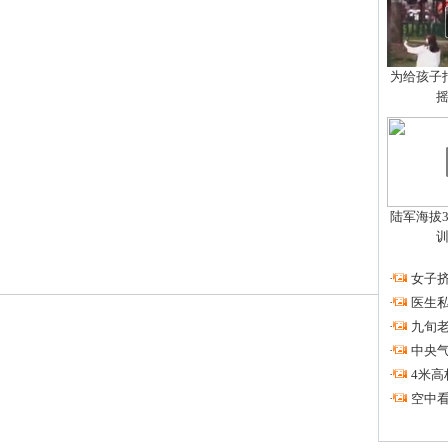
为给孩子拍
陆军海拔3
·
女子挤
·
医生私
·
九旬
·
中央
·
4米高
·
空中看