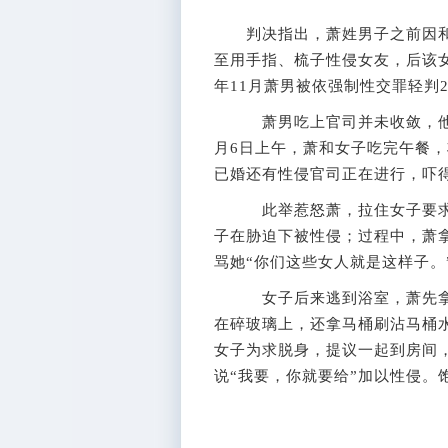
判决指出，萧姓男子之前因和
至用手指、梳子性侵女友，后该
年11月萧男被依强制性交罪轻判
萧男吃上官司并未收敛，他在
月6日上午，萧和女子吃完午餐
已婚还有性侵官司正在进行，吓
此举惹怒萧，拉住女子要求发
子在胁迫下被性侵；过程中，萧
骂她“你们这些女人就是这样子。
女子后来逃到浴室，萧先拿着
在碎玻璃上，还拿马桶刷沾马桶
女子为求脱身，提议一起到房间
说“我要，你就要给”加以性侵。