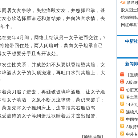
·
漂洋过
·
胶东烈士
同居女友争吵，失控痛殴女友，并怒挥巴掌，甚
·
结婚率降
女友心软选择原谅还和萧结婚，并向法官求情，去
·
网红年薪
2年半。
去年4月间，网络上结识另一女子进而交往，7
中新社
，将她带回住处，两人闲聊时，萧向女子坦承自己
得女子想要分手且离开该处。
新闻排
生性关系，并威胁如不从要以香烟烫其脸，女
拿啤酒从女子的头顶浇灌，再吐口水到其脸上，大
【重磅
”
A股3
心脏支
菜刀追了进去，再砸破玻璃啤酒瓶，让女子跪
卷土重
水朝女子喷洒，女虽不断哭泣求饶，萧仍未罢手；
14天
，萧竟先将女子推到床上，边掌掴其右脸边骂
连续八
饱受虐待的女子等到萧泄欲睡着后才逃出报警。
中国在
A股持
中外专
【编辑:吉翔】