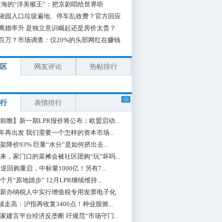
海的“洋美猴王”：把京剧唱给世界听
陵园入口垃圾遍地、停车乱收费？官方回应
离婚率升 是独立意识崛起还是房价太贵？
百万？市场调查：仅20%的头部网红在赚钱
区
网友评论
热帖排行
行
表情排行
前瞻】新一期LPR报价将公布；欧盟启动...
0年再出发 我们需要一个怎样的资本市场...
架降价93% 巨量“水分”是如何挤出去...
来，家门口的菜摊会被社区团购“玩”坏吗...
期逆回购重启，中标量1000亿！另有7...
个月“原地踏步” 12月LPR继续维持...
新办纳税人中实行增值税专用发票电子化
续走高：沪指再收复3400点！种业股掀...
家建言平台经济反垄断 吁规范“市场守门...