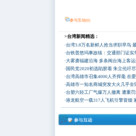
参与互动(
0
)
>台湾新闻精选：
·
台湾3.8万名新鲜人抢当求职早鸟 
·
台铁普悠玛事故续：交通部门证实
·
大雾袭福建沿海 多条闽台海上客
·
国民党2020初选陷胶着 朱立伦吁
·
台湾高雄市召集4000人齐挥毫 在
·
高雄市一知名商城突发大火几乎全
·
台塑六轻工厂气爆万人撤离 遭重罚
·
港龙航空一载317人飞机引擎冒烟