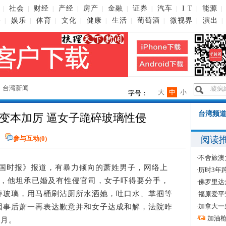
社会
财经
产经
房产
金融
证券
汽车
I T
能源
|
|
|
|
|
|
|
|
|
|
播
娱乐
体育
文化
健康
生活
葡萄酒
微视界
演出
|
|
|
|
|
|
|
|
|
→
台湾新闻
大
中
小
字号：
台湾频道
变本加厉 逼女子跪碎玻璃性侵
阅读
参与互动(
0
)
·
不舍旅澳
中国时报》报道，有暴力倾向的萧姓男子，网络上
·
历时3年
间，他坦承已婚及有性侵官司，女子吓得要分手，
·
佛罗里达
碎玻璃，用马桶刷沾厕所水洒她，吐口水、掌掴等
·
福原爱平
·
加拿大一
因事后萧一再表达歉意并和女子达成和解，法院昨
·
加油
个月。