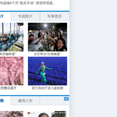
PR连续8个月“按兵不动” 房贷环境底...
片
专题图片
军事图库
“高空咖啡屋”
古巴举办“白色晚宴”
波恩樱花盛开
荷兰风信子进入盛放期
频
趣闻八卦