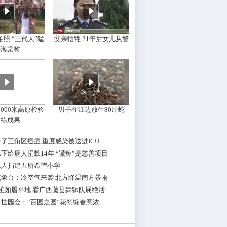
照 “三代人”猛
父亲牺牲 21年后女儿从警
摇海棠树
000米高原检验
男子在江边放生80斤蛇
训练成果
了三角区痘痘 重度感染被送进ICU
下给病人捐款14年 “谎称”是慈善项目
老人捐建五所希望小学
气象台：冷空气来袭 北方降温南方暴雨
桩如履平地 看广西藤县舞狮队展绝活
世园会：“百园之园”花初绽春意浓