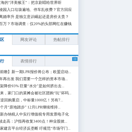
海的“洋美猴王”：把京剧唱给世界听
陵园入口垃圾遍地、停车乱收费？官方回应
离婚率升 是独立意识崛起还是房价太贵？
百万？市场调查：仅20%的头部网红在赚钱
区
网友评论
热帖排行
行
表情排行
前瞻】新一期LPR报价将公布；欧盟启动...
0年再出发 我们需要一个怎样的资本市场...
架降价93% 巨量“水分”是如何挤出去...
来，家门口的菜摊会被社区团购“玩”坏吗...
期逆回购重启，中标量1000亿！另有7...
个月“原地踏步” 12月LPR继续维持...
新办纳税人中实行增值税专用发票电子化
续走高：沪指再收复3400点！种业股掀...
家建言平台经济反垄断 吁规范“市场守门...