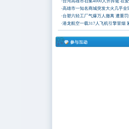
·
台湾高雄市召集4000人齐挥毫 在
·
高雄市一知名商城突发大火几乎全
·
台塑六轻工厂气爆万人撤离 遭重罚
·
港龙航空一载317人飞机引擎冒烟