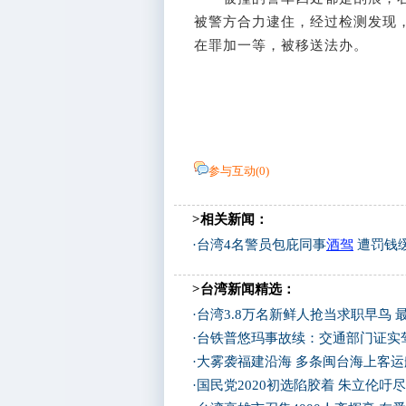
被警方合力逮住，经过检测发现，
在罪加一等，被移送法办。
参与互动(
0
)
>相关新闻：
·
台湾4名警员包庇同事
酒驾
遭罚钱
>台湾新闻精选：
·
台湾3.8万名新鲜人抢当求职早鸟 
·
台铁普悠玛事故续：交通部门证实
·
大雾袭福建沿海 多条闽台海上客
·
国民党2020初选陷胶着 朱立伦吁