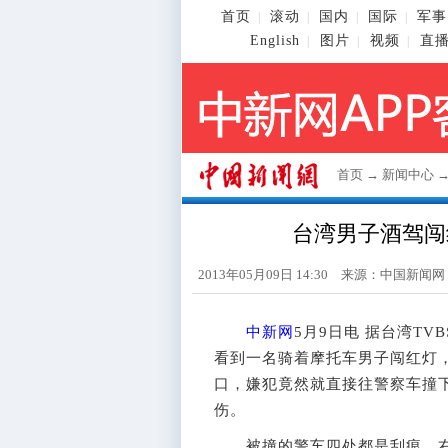
首页
滚动
国内
国际
军事
|
|
|
|
English
图片
视频
直
|
|
|
首页
→
新闻中心
台湾男子酒驾闯
2013年05月09日 14:30 来源：
中国新闻网
中新网
5月9日电 据台湾T
看到一名骑着摩托车男子闯红灯
口，嫌犯竟然就直接往警察车撞
伤。
被撞的警车四处都是刮痕，右