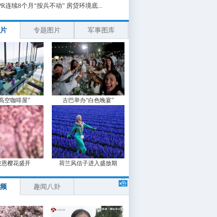
PR连续8个月“按兵不动” 房贷环境底...
片
专题图片
军事图库
“高空咖啡屋”
古巴举办“白色晚宴”
波恩樱花盛开
荷兰风信子进入盛放期
频
趣闻八卦