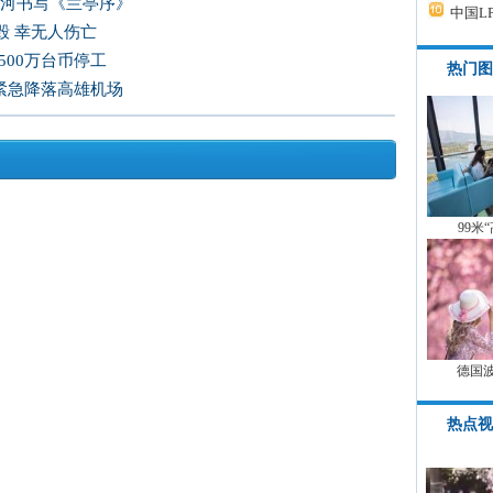
爱河书写《兰亭序》
中国L
毁 幸无人伤亡
500万台币停工
热门图
 紧急降落高雄机场
99米
德国
热点视