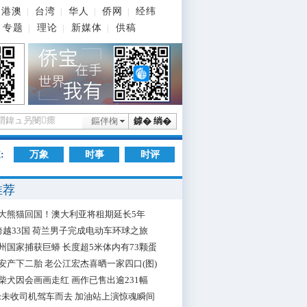
港澳
台湾
华人
侨网
经纬
|
|
|
|
专题
理论
新媒体
供稿
|
|
|
鏂伴椈
鎼� 绱�
:
万象
时事
时评
推荐
大熊猫回国！澳大利亚将租期延长5年
跨越33国 荷兰男子完成电动车环球之旅
州国家捕获巨蟒 长度超5米体内有73颗蛋
安产下二胎 老公江宏杰喜晒一家四口(图)
柴犬因会画画走红 画作已售出逾231幅
枪未收司机驾车而去 加油站上演惊魂瞬间