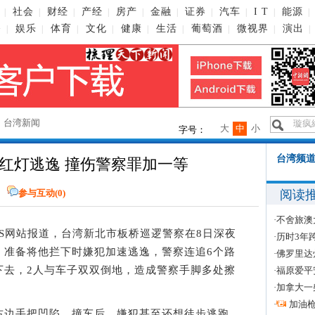
社会
财经
产经
房产
金融
证券
汽车
I T
能源
|
|
|
|
|
|
|
|
|
|
播
娱乐
体育
文化
健康
生活
葡萄酒
微视界
演出
|
|
|
|
|
|
|
|
|
→
台湾新闻
大
中
小
字号：
台湾频道
红灯逃逸 撞伤警察罪加一等
阅读
参与互动(
0
)
·
不舍旅澳
VBS网站报道，台湾新北市板桥巡逻警察在8日深夜
·
历时3年
，准备将他拦下时嫌犯加速逃逸，警察连追6个路
·
佛罗里达
下去，2人与车子双双倒地，造成警察手脚多处擦
·
福原爱平
·
加拿大一
·
加油
边手把凹陷，撞车后，嫌犯甚至还想徒步逃跑，