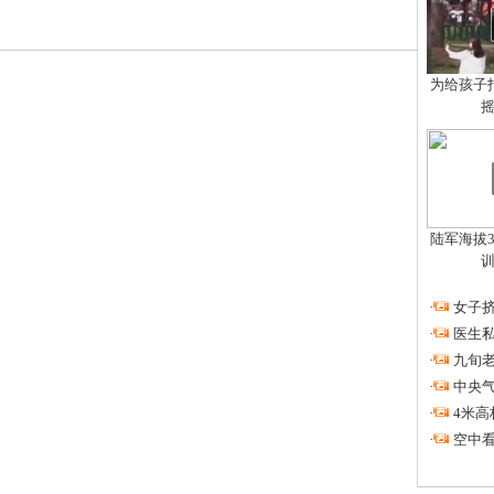
为给孩子拍
陆军海拔3
·
女子挤
·
医生私
·
九旬
·
中央
·
4米高
·
空中看