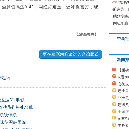
·
漂洋过
酒测值高达0.45，闯红灯逃逸，还冲撞警方，现
·
胶东烈士
·
结婚率降
·
网红年薪
【编辑:杜静】
中新社
更多精彩内容请进入台湾频道
新闻排
【重磅
A股3
缓起诉
心脏支
卷土重
14天
最爱这5种职缺
连续八
驾驶员列惩处名单
中国在
运航线停航
A股持
尽速征召韩国瑜
中外专