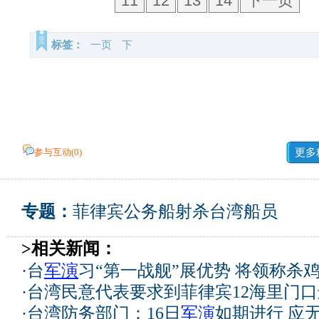
11
12
13
14
下一页
标签：
一页
下
参与互动(
0
)
更多
专题：
菲律宾公务船射杀台湾船员
>相关新闻：
·
台
军演
习“第一战舰”展优势 将领称杀
·
台湾民意代表要求到菲律宾12海里门
·
台湾防务部门：16日
军演
如期进行 应