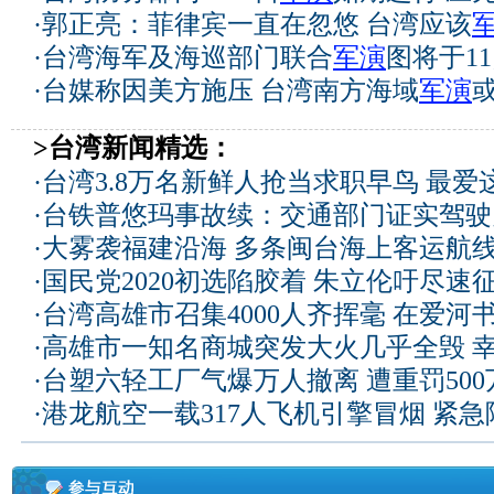
·
郭正亮：菲律宾一直在忽悠 台湾应该
·
台湾海军及海巡部门联合
军演
图将于1
·
台媒称因美方施压 台湾南方海域
军演
>台湾新闻精选：
·
台湾3.8万名新鲜人抢当求职早鸟 最爱
·
台铁普悠玛事故续：交通部门证实驾驶
·
大雾袭福建沿海 多条闽台海上客运航
·
国民党2020初选陷胶着 朱立伦吁尽速
·
台湾高雄市召集4000人齐挥毫 在爱河
·
高雄市一知名商城突发大火几乎全毁 
·
台塑六轻工厂气爆万人撤离 遭重罚50
·
港龙航空一载317人飞机引擎冒烟 紧