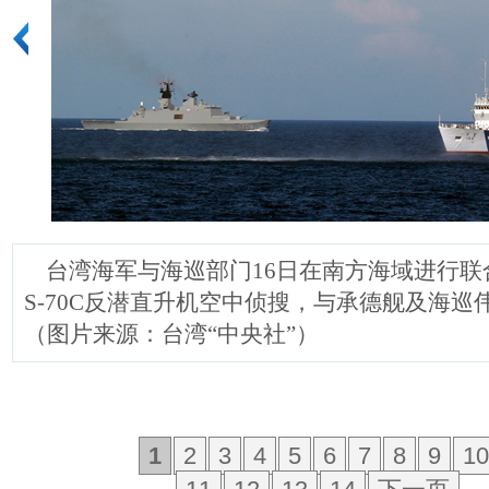
台湾海军与海巡部门16日在南方海域进行联
S-70C反潜直升机空中侦搜，与承德舰及海巡
（图片来源：台湾“中央社”）
1
2
3
4
5
6
7
8
9
10