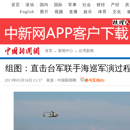
首页
滚动
国内
国际
军事
社会
财经
产经
房
|
|
|
|
|
|
|
|
English
图片
视频
直播
娱乐
体育
文化
|
|
|
|
|
|
|
首页
→
新闻中心
→
台湾新闻
组图：直击台军联手海巡军演过程
2013年05月16日 13:37 来源：
中国新闻网
参与互动(
0
)