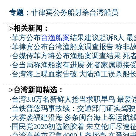
专题：
菲律宾公务船射杀台湾船员
>相关新闻：
·
菲方公布
台渔船案
结果建议起诉8人 最
·
菲律宾公布台湾渔船案调查报告 称非
·
台媒传菲方将公布渔船案调查结果 死
·
台当局称渔船案有进展 死者家属愿接
·
台湾海上喋血案告破 大陆渔工误杀船长
>台湾新闻精选：
·
台湾3.8万名新鲜人抢当求职早鸟 最爱
·
台铁普悠玛事故续：交通部门证实驾驶
·
大雾袭福建沿海 多条闽台海上客运航
·
国民党2020初选陷胶着 朱立伦吁尽速
·
台湾高雄市召集4000人齐挥毫 在爱河