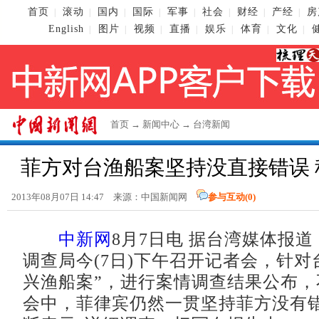
首页
滚动
国内
国际
军事
社会
财经
产经
房
|
|
|
|
|
|
|
|
English
图片
视频
直播
娱乐
体育
文化
|
|
|
|
|
|
|
首页
→
新闻中心
→
台湾新闻
菲方对台渔船案坚持没直接错误 
2013年08月07日 14:47 来源：
中国新闻网
参与互动(
0
)
中新网
8月7日电 据台湾媒体报
调查局今(7日)下午召开记者会，针对
兴渔船案”，进行案情调查结果公布，
会中，菲律宾仍然一贯坚持菲方没有