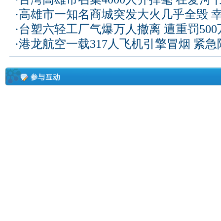
·
高雄市一知名商城突发大火几乎全毁 
·
台塑六轻工厂气爆万人撤离 遭重罚50
·
港龙航空一载317人飞机引擎冒烟 紧