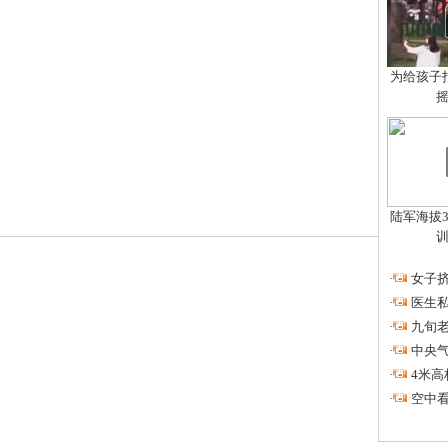
为给孩子拍
陆军海拔3
·
女子挤
·
医生私
·
九旬
·
中央
·
4米高
·
空中看