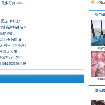
中国L
 最多可判20年
热门图
最爱这5种职缺
驾驶员列惩处名单
运航线停航
尽速征召韩国瑜
爱河书写《兰亭序》
99米
毁 幸无人伤亡
500万台币停工
 紧急降落高雄机场
德国
热点视