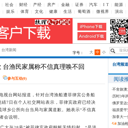
社会
财经
产经
房产
金融
证券
汽车
I T
能源
|
|
|
|
|
|
|
|
|
|
播
娱乐
体育
文化
健康
生活
葡萄酒
微视界
演出
|
|
|
|
|
|
|
|
|
→
台湾新闻
大
中
小
字号：
台湾频道
歉 台渔民家属称不信真理唤不回
阅读
参与互动(
0
)
·
不舍旅澳
森电视台网站报道，针对台湾渔船遭菲律宾公务船
·
历时3年
慈綪7日在个人社交网站表示，菲律宾政府已经决
·
佛罗里达
琉球乡公所向台当局与家属道歉。她表示“不信真
·
福原爱平
·
加拿大一
者会说明。
·
加油
大兴28号”被菲律宾政府舰艇无情扫射，“是洪