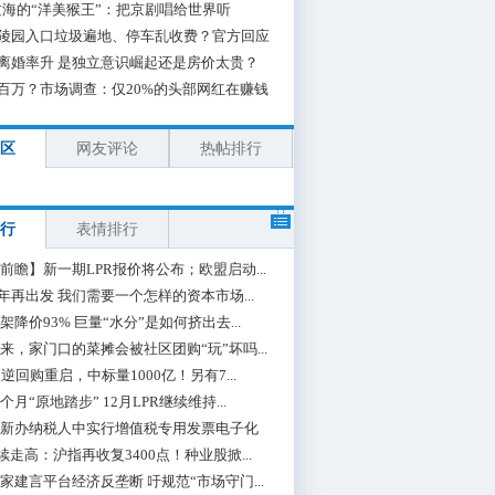
海的“洋美猴王”：把京剧唱给世界听
陵园入口垃圾遍地、停车乱收费？官方回应
离婚率升 是独立意识崛起还是房价太贵？
百万？市场调查：仅20%的头部网红在赚钱
区
网友评论
热帖排行
行
表情排行
前瞻】新一期LPR报价将公布；欧盟启动...
0年再出发 我们需要一个怎样的资本市场...
架降价93% 巨量“水分”是如何挤出去...
来，家门口的菜摊会被社区团购“玩”坏吗...
期逆回购重启，中标量1000亿！另有7...
个月“原地踏步” 12月LPR继续维持...
新办纳税人中实行增值税专用发票电子化
续走高：沪指再收复3400点！种业股掀...
家建言平台经济反垄断 吁规范“市场守门...