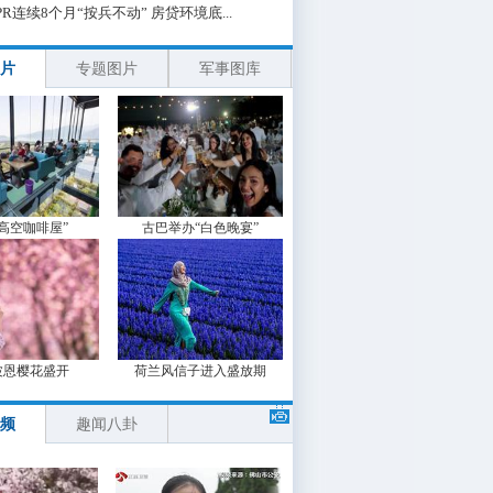
PR连续8个月“按兵不动” 房贷环境底...
片
专题图片
军事图库
“高空咖啡屋”
古巴举办“白色晚宴”
波恩樱花盛开
荷兰风信子进入盛放期
频
趣闻八卦