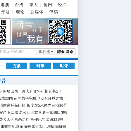
港澳
台湾
华人
侨网
经纬
|
|
|
|
专题
理论
新媒体
供稿
|
|
|
鏂伴椈
鎼� 绱�
:
万象
时事
时评
推荐
大熊猫回国！澳大利亚将租期延长5年
跨越33国 荷兰男子完成电动车环球之旅
州国家捕获巨蟒 长度超5米体内有73颗蛋
安产下二胎 老公江宏杰喜晒一家四口(图)
柴犬因会画画走红 画作已售出逾231幅
枪未收司机驾车而去 加油站上演惊魂瞬间