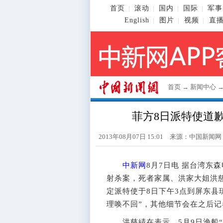
首页
滚动
国内
国际
军事
|
|
|
|
English
图片
视频
直
|
|
|
首页
→
新闻中心
菲方8日派特使道
2013年08月07日 15:01 来源：
中国新闻网
中新网
8月7日电 据台湾东
射杀案，死者家属、洪家大姐洪
定派特使于8日下午3点到屏东县
理唤不回”，其他细节会在之后记
洪慈綪在表示，5月9日渔船“广