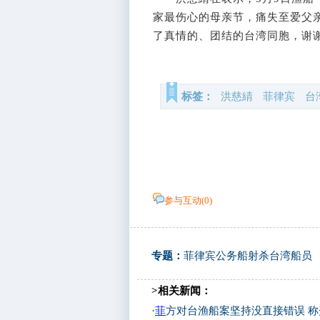
家最伤心的母亲节，痛失至爱父亲
了真情的、团结的台湾同胞，谢
标签：
洪慈綪
菲律宾
台
参与互动(
0
)
专题：
菲律宾公务船射杀台湾船员
>相关新闻：
·
菲
方对台渔船案坚持没直接错误 