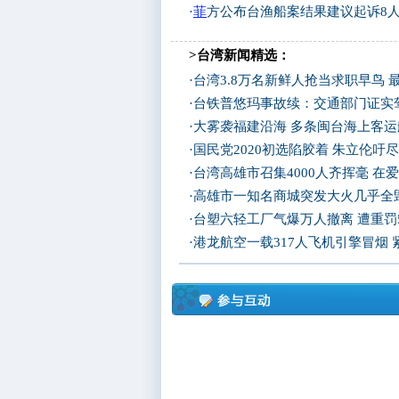
·
菲
方公布台渔船案结果建议起诉8人
>台湾新闻精选：
·
台湾3.8万名新鲜人抢当求职早鸟 
·
台铁普悠玛事故续：交通部门证实
·
大雾袭福建沿海 多条闽台海上客
·
国民党2020初选陷胶着 朱立伦吁
·
台湾高雄市召集4000人齐挥毫 在
·
高雄市一知名商城突发大火几乎全
·
台塑六轻工厂气爆万人撤离 遭重罚
·
港龙航空一载317人飞机引擎冒烟