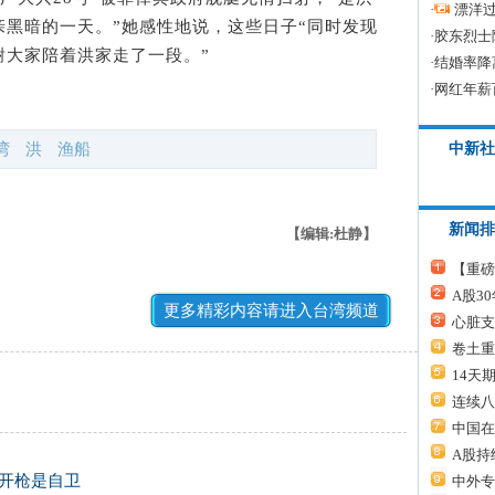
·
漂洋过
黑暗的一天。”她感性地说，这些日子“同时发现
·
胶东烈士
谢大家陪着洪家走了一段。”
·
结婚率降
·
网红年薪
中新社
湾
洪
渔船
新闻排
【编辑:杜静】
【重磅
A股3
更多精彩内容请进入台湾频道
心脏支
卷土重
14天
连续八
中国在
A股持
称开枪是自卫
中外专