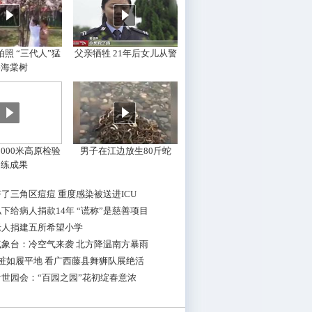
照 “三代人”猛
父亲牺牲 21年后女儿从警
摇海棠树
000米高原检验
男子在江边放生80斤蛇
训练成果
了三角区痘痘 重度感染被送进ICU
下给病人捐款14年 “谎称”是慈善项目
老人捐建五所希望小学
气象台：冷空气来袭 北方降温南方暴雨
桩如履平地 看广西藤县舞狮队展绝活
世园会：“百园之园”花初绽春意浓