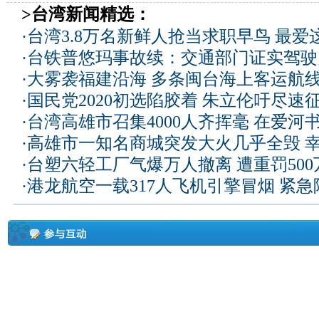
>台湾新闻精选：
·
台湾3.8万名新鲜人抢当求职早鸟 最爱
·
台铁普悠玛事故续：交通部门证实驾驶
·
大雾袭福建沿海 多条闽台海上客运航
·
国民党2020初选陷胶着 朱立伦吁尽速
·
台湾高雄市召集4000人齐挥毫 在爱河
·
高雄市一知名商城突发大火几乎全毁 
·
台塑六轻工厂气爆万人撤离 遭重罚50
·
港龙航空一载317人飞机引擎冒烟 紧