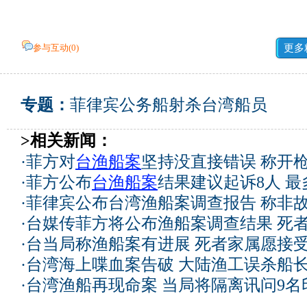
参与互动(
0
)
更多
专题：
菲律宾公务船射杀台湾船员
>相关新闻：
·
菲方对
台渔船案
坚持没直接错误 称开
·
菲方公布
台渔船案
结果建议起诉8人 最
·
菲律宾公布台湾渔船案调查报告 称非
·
台媒传菲方将公布渔船案调查结果 死
·
台当局称渔船案有进展 死者家属愿接
·
台湾海上喋血案告破 大陆渔工误杀船长
·
台湾渔船再现命案 当局将隔离讯问9名