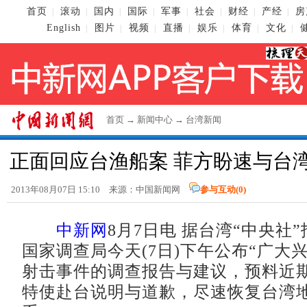
首页
滚动
国内
国际
军事
社会
财经
产经
房
|
|
|
|
|
|
|
|
English
图片
视频
直播
娱乐
体育
文化
|
|
|
|
|
|
|
首页
→
新闻中心
→
台湾新闻
正面回应台渔船案 菲方盼速与台
2013年08月07日 15:10 来源：
中国新闻网
参与互动(
0
)
中新网
8月7日电 据台湾“中央社
国家调查局今天(7日)下午公布“广大兴
射击事件的调查报告与建议，预料近
特使赴台说明与道歉，尽速恢复台湾