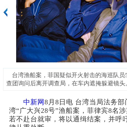
台湾渔船案，菲国疑似开火射击的海巡队员5
查团询问后离开调查局，在车内遮掩躲避镜头
中新网
8月8日电 台湾当局法务部
湾“广大兴28号”渔船案，菲律宾8名
若不赴台就审，将以通缉结案，并呼