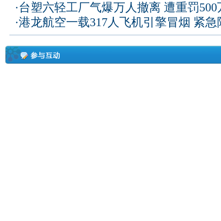
·
台塑六轻工厂气爆万人撤离 遭重罚50
·
港龙航空一载317人飞机引擎冒烟 紧