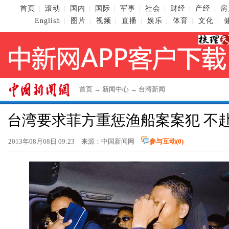
首页
滚动
国内
国际
军事
社会
财经
产经
房
|
|
|
|
|
|
|
|
English
图片
视频
直播
娱乐
体育
文化
|
|
|
|
|
|
|
首页
→
新闻中心
→
台湾新闻
台湾要求菲方重惩渔船案案犯 不
2013年08月08日 09:23 来源：
中国新闻网
参与互动(
0
)