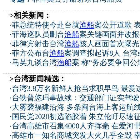
>相关新闻：
·
菲总统特使今赴台就
渔船
案公开道歉 
·
菲海巡队员删台
渔船
案关键画面并改报
·
菲律宾射击台湾
渔船
骇人画面首次曝光
·
菲方公布台
渔船
案调查拟起诉8人 台
·
马英九谈台湾
渔船
案 称“务必要争回公
>台湾新闻精选：
·
台湾3.8万名新鲜人抢当求职早鸟 最爱
·
台铁普悠玛事故续：交通部门证实驾驶
·
大雾袭福建沿海 多条闽台海上客运航
·
国民党2020初选陷胶着 朱立伦吁尽速
·
台湾高雄市召集4000人齐挥毫 在爱河
·
高雄市一知名商城突发大火几乎全毁 