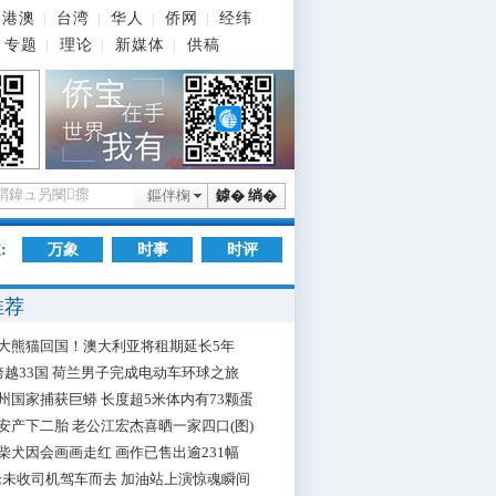
港澳
台湾
华人
侨网
经纬
|
|
|
|
专题
理论
新媒体
供稿
|
|
|
鏂伴椈
鎼� 绱�
:
万象
时事
时评
推荐
大熊猫回国！澳大利亚将租期延长5年
跨越33国 荷兰男子完成电动车环球之旅
州国家捕获巨蟒 长度超5米体内有73颗蛋
安产下二胎 老公江宏杰喜晒一家四口(图)
柴犬因会画画走红 画作已售出逾231幅
枪未收司机驾车而去 加油站上演惊魂瞬间