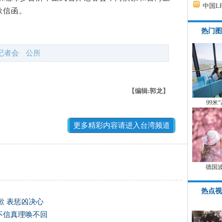
中国L
歉信函。
热门图
记者会
公所
【编辑:郭龙】
99米
更多精彩内容请进入台湾频道
德国
热点视
歉 表惩凶决心
不信真理唤不回