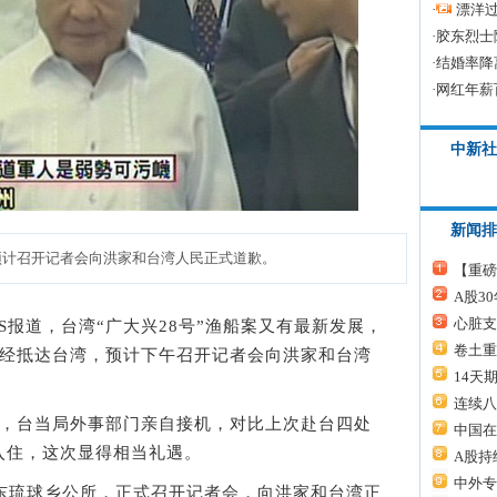
·
漂洋过
·
胶东烈士
·
结婚率降
·
网红年薪
中新社
新闻排
计召开记者会向洪家和台湾人民正式道歉。
【重磅
A股3
心脏支
BS报道，台湾“广大兴28号”渔船案又有最新发展，
卷土重
已经抵达台湾，预计下午召开记者会向洪家和台湾
14天
连续八
，台当局外事部门亲自接机，对比上次赴台四处
中国在
入住，这次显得相当礼遇。
A股持
中外专
琉球乡公所，正式召开记者会，向洪家和台湾正