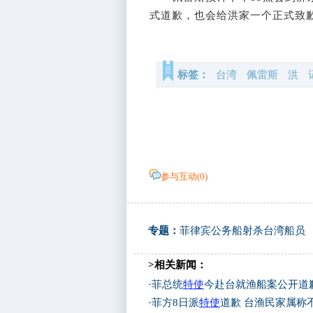
式道歉，也会给洪家一个正式致
标签：
台湾
佩雷斯
洪
参与互动(
0
)
专题：
菲律宾公务船射杀台湾船员
>相关新闻：
·
菲总统
特使
今赴台就渔船案公开道
·
菲方8日派
特使
道歉 台渔民家属称