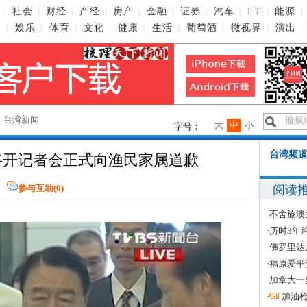
社会
财经
产经
房产
金融
证券
汽车
I T
能源
|
|
|
|
|
|
|
|
|
|
播
娱乐
体育
文化
健康
生活
葡萄酒
微视界
演出
|
|
|
|
|
|
|
|
|
→
台湾新闻
大
中
小
字号：
台湾频道
将开记者会正式向渔民家属道歉
阅读
参与互动(
0
)
·
不舍旅澳
·
历时3年
·
佛罗里达
·
福原爱平
·
加拿大一
·
加油