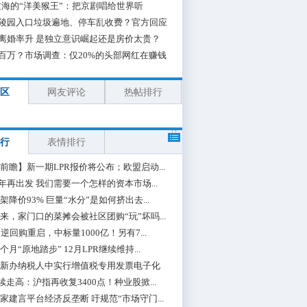
海的“洋美猴王”：把京剧唱给世界听
陵园入口垃圾遍地、停车乱收费？官方回应
离婚率升 是独立意识崛起还是房价太贵？
百万？市场调查：仅20%的头部网红在赚钱
区
网友评论
热帖排行
行
表情排行
前瞻】新一期LPR报价将公布；欧盟启动...
0年再出发 我们需要一个怎样的资本市场...
架降价93% 巨量“水分”是如何挤出去...
来，家门口的菜摊会被社区团购“玩”坏吗...
期逆回购重启，中标量1000亿！另有7...
个月“原地踏步” 12月LPR继续维持...
新办纳税人中实行增值税专用发票电子化
续走高：沪指再收复3400点！种业股掀...
家建言平台经济反垄断 吁规范“市场守门...