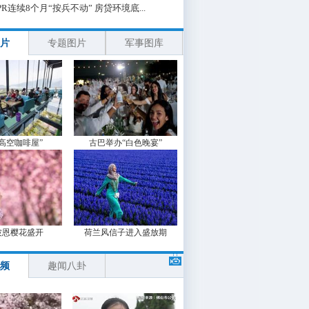
PR连续8个月“按兵不动” 房贷环境底...
片
专题图片
军事图库
“高空咖啡屋”
古巴举办“白色晚宴”
波恩樱花盛开
荷兰风信子进入盛放期
频
趣闻八卦