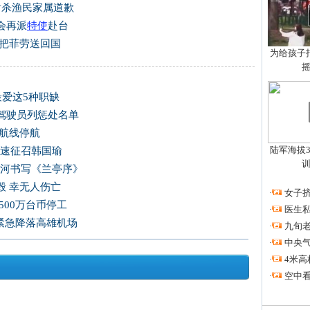
射杀渔民家属道歉
会再派
特使
赴台
想把菲劳送回国
为给孩子拍
最爱这5种职缺
驾驶员列惩处名单
运航线停航
陆军海拔3
尽速征召韩国瑜
爱河书写《兰亭序》
毁 幸无人伤亡
·
女子挤
500万台币停工
·
医生私
 紧急降落高雄机场
·
九旬
·
中央
·
4米高
·
空中看