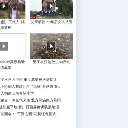
照 “三代人”猛
父亲牺牲 21年后女儿从警
摇海棠树
000米高原检验
男子在江边放生80斤蛇
训练成果
了三角区痘痘 重度感染被送进ICU
下给病人捐款14年 “谎称”是慈善项目
老人捐建五所希望小学
气象台：冷空气来袭 北方降温南方暴雨
桩如履平地 看广西藤县舞狮队展绝活
世园会：“百园之园”花初绽春意浓