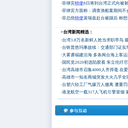
·
菲律宾
特使
8日将到台湾正式向被
·
菲律宾方面称：调查渔船案期间不
·
菲总统
特使
裴瑞兹赴台被踢后 称
>台湾新闻精选：
·
台湾3.8万名新鲜人抢当求职早鸟 
·
台铁普悠玛事故续：交通部门证实
·
大雾袭福建沿海 多条闽台海上客
·
国民党2020初选陷胶着 朱立伦吁
·
台湾高雄市召集4000人齐挥毫 在
·
高雄市一知名商城突发大火几乎全
·
台塑六轻工厂气爆万人撤离 遭重罚
·
港龙航空一载317人飞机引擎冒烟