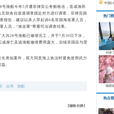
中国L
8号渔船今年5月遭菲律宾公务船枪击，造成渔民
法互助各自派遣调查团赴对方进行调查，菲律宾国
热门图
调查报告，建议以杀人罪起诉8名菲国海巡署人员，
署人员，“渔业署”尊重司法调查结果。
兴28号渔船已修缮完工，并于7月30日下水，
洪石成身亡及该渔船修缮费用庞大，后续菲国应与受
99米
生类似案件，双方同意海上执法时避免使用武力
权益。
德国
宾
台湾
渔船
热点视
【编辑:杜静】