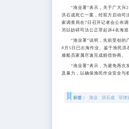
“渔业署”表示，关于广大兴2
洪石成死亡一案，经双方启动司
家调查局在7日召开记者会公布
另以妨碍司法公正罪起诉4名海巡
“渔业署”说明，先前受创的广大
8月5日已出海作业。鉴于渔民
难船员家属尽速完成赔偿协商。
“渔业署”表示，为避免再次发
及暴力，以确保渔民作业安全与
标签：
渔业
洪石成
菲律