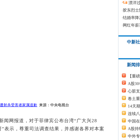
·
漂洋过
·
胶东烈士
·
结婚率降
·
网红年薪
中新社
新闻排
【重磅
A股3
心脏支
卷土重
遭射杀受害者家属道歉
来源：中央电视台
14天
连续八
日新闻网报道，对于菲律宾公布台湾“广大兴28
中国在
A股持
署”表示，尊重司法调查结果，并感谢各界对本案
中外专