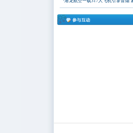
·
港龙航空一载317人飞机引擎冒烟