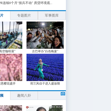
PR连续8个月“按兵不动” 房贷环境底...
片
专题图片
军事图库
“高空咖啡屋”
古巴举办“白色晚宴”
波恩樱花盛开
荷兰风信子进入盛放期
频
趣闻八卦