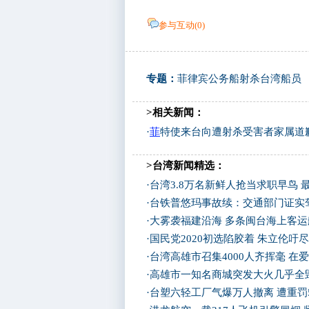
参与互动(
0
)
专题：
菲律宾公务船射杀台湾船员
>相关新闻：
·
菲
特使来台向遭射杀受害者家属道
>台湾新闻精选：
·
台湾3.8万名新鲜人抢当求职早鸟 
·
台铁普悠玛事故续：交通部门证实
·
大雾袭福建沿海 多条闽台海上客
·
国民党2020初选陷胶着 朱立伦吁
·
台湾高雄市召集4000人齐挥毫 在
·
高雄市一知名商城突发大火几乎全
·
台塑六轻工厂气爆万人撤离 遭重罚