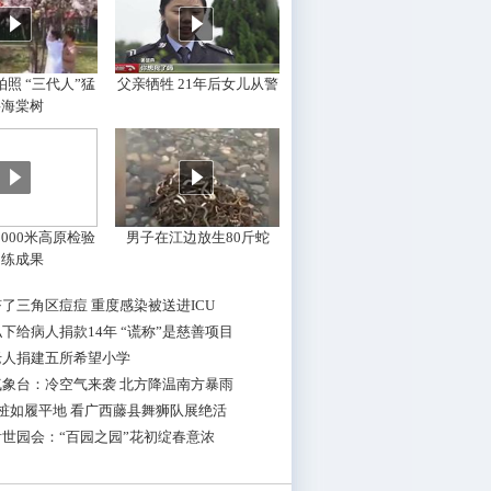
照 “三代人”猛
父亲牺牲 21年后女儿从警
摇海棠树
000米高原检验
男子在江边放生80斤蛇
训练成果
了三角区痘痘 重度感染被送进ICU
下给病人捐款14年 “谎称”是慈善项目
老人捐建五所希望小学
气象台：冷空气来袭 北方降温南方暴雨
桩如履平地 看广西藤县舞狮队展绝活
世园会：“百园之园”花初绽春意浓