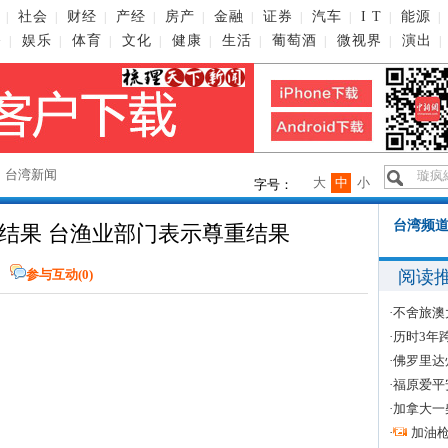
社会
财经
产经
房产
金融
证券
汽车
I T
能源
|
|
|
|
|
|
|
|
|
|
播
娱乐
体育
文化
健康
生活
葡萄酒
微视界
演出
|
|
|
|
|
|
|
|
|
→
台湾新闻
大
中
小
字号：
台湾频道
结果 台渔业部门表示尊重结果
阅读
参与互动(
0
)
·
不舍旅澳
·
历时3年
·
佛罗里达
·
福原爱平
·
加拿大一
·
加油