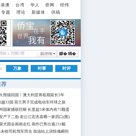
港澳
台湾
华人
侨网
经纬
|
|
|
|
专题
理论
新媒体
供稿
|
|
|
鏂伴椈
鎼� 绱�
:
万象
时事
时评
推荐
大熊猫回国！澳大利亚将租期延长5年
跨越33国 荷兰男子完成电动车环球之旅
州国家捕获巨蟒 长度超5米体内有73颗蛋
安产下二胎 老公江宏杰喜晒一家四口(图)
柴犬因会画画走红 画作已售出逾231幅
枪未收司机驾车而去 加油站上演惊魂瞬间