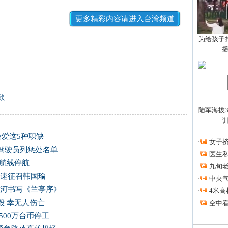
更多精彩内容请进入台湾频道
为给孩子拍
歉
陆军海拔3
最爱这5种职缺
·
女子挤
驾驶员列惩处名单
·
医生私
运航线停航
·
九旬
尽速征召韩国瑜
·
中央
爱河书写《兰亭序》
·
4米高
毁 幸无人伤亡
·
空中看
500万台币停工