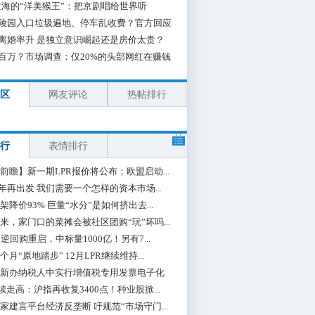
海的“洋美猴王”：把京剧唱给世界听
陵园入口垃圾遍地、停车乱收费？官方回应
离婚率升 是独立意识崛起还是房价太贵？
百万？市场调查：仅20%的头部网红在赚钱
区
网友评论
热帖排行
行
表情排行
前瞻】新一期LPR报价将公布；欧盟启动...
0年再出发 我们需要一个怎样的资本市场...
架降价93% 巨量“水分”是如何挤出去...
来，家门口的菜摊会被社区团购“玩”坏吗...
期逆回购重启，中标量1000亿！另有7...
个月“原地踏步” 12月LPR继续维持...
新办纳税人中实行增值税专用发票电子化
续走高：沪指再收复3400点！种业股掀...
家建言平台经济反垄断 吁规范“市场守门...