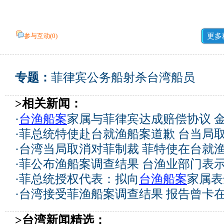
参与互动(
0
)
更多
专题：
菲律宾公务船射杀台湾船员
>相关新闻：
·
台渔船案
家属与菲律宾达成赔偿协议 
·
菲总统特使赴台就渔船案道歉 台当局
·
台湾当局取消对菲制裁 菲特使在台就
·
菲公布渔船案调查结果 台渔业部门表
·
菲总统授权代表：拟向
台渔船案
家属表
·
台湾接受菲渔船案调查结果 报告曾卡
>台湾新闻精选：