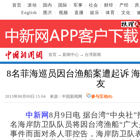
首页
滚动
国内
国际
军事
社会
财经
产经
房
|
|
|
|
|
|
|
|
English
图片
视频
直播
娱乐
体育
文化
|
|
|
|
|
|
|
首页
→
新闻中心
→
台湾新闻
8名菲海巡员因台渔船案遭起诉 
友
2013年08月09日 15:04 来源：
中国新闻网
参与互动(
0
)
中新网
8月9日电 据台湾“中央社
名海岸防卫队队员将因台湾渔船“广大兴
事件而面对杀人罪控告，海岸防卫队