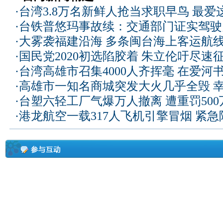
·
台湾3.8万名新鲜人抢当求职早鸟 最爱
·
台铁普悠玛事故续：交通部门证实驾驶
·
大雾袭福建沿海 多条闽台海上客运航
·
国民党2020初选陷胶着 朱立伦吁尽速
·
台湾高雄市召集4000人齐挥毫 在爱河
·
高雄市一知名商城突发大火几乎全毁 
·
台塑六轻工厂气爆万人撤离 遭重罚50
·
港龙航空一载317人飞机引擎冒烟 紧