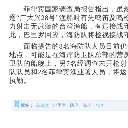
菲律宾国家调查局报告指出，虽然
逐“广大兴28号”渔船时有先鸣笛及鸣
力射击无武装的台湾渔船，有违接战
此，巴里罗回应，海防队将检视接战
面临提告的8名海防队人员目前仍
地点，可能是在海岸防卫队总部的营
卫队的船舰上，另7名经调查未开枪
队队员和2名菲律宾渔业署人员，将
执勤。
标签：
菲律宾
巴里罗
防卫
海岸
台湾