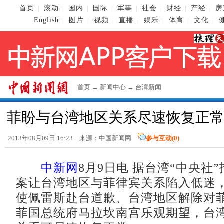
首页
滚动
国内
国际
军事
社会
财经
产经
房
|
|
|
|
|
|
|
|
English
图片
视频
直播
娱乐
体育
文化
|
|
|
|
|
|
|
首页
→
新闻中心
→
台湾新闻
菲盼与台湾地区关系尽速恢复正常
2013年08月09日 16:23 来源：
中国新闻网
参与互动(
0
)
中新网
8月9日电 据台湾“中央社
案让台湾地区与菲律宾关系陷入低迷
使佩雷斯赴台道歉、台湾地区解除对
菲国总统府马拉坎南宫乐观期望，台