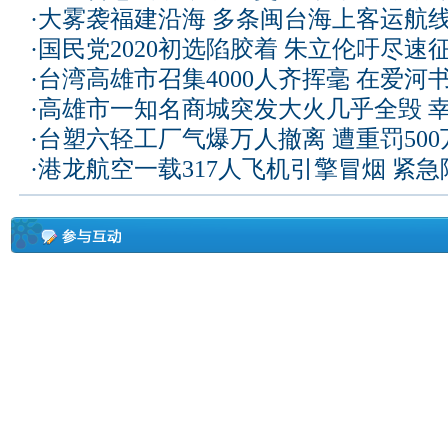
·
大雾袭福建沿海 多条闽台海上客运航
·
国民党2020初选陷胶着 朱立伦吁尽速
·
台湾高雄市召集4000人齐挥毫 在爱河
·
高雄市一知名商城突发大火几乎全毁 
·
台塑六轻工厂气爆万人撤离 遭重罚50
·
港龙航空一载317人飞机引擎冒烟 紧