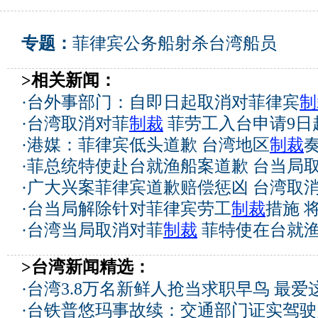
专题：
菲律宾公务船射杀台湾船员
>相关新闻：
·
台外事部门：自即日起取消对菲律宾
制
·
台湾取消对菲
制裁
菲劳工入台申请9日
·
港媒：菲律宾低头道歉 台湾地区
制裁
·
菲总统特使赴台就渔船案道歉 台当局
·
广大兴案菲律宾道歉赔偿惩凶 台湾取
·
台当局解除针对菲律宾劳工
制裁
措施 
·
台湾当局取消对菲
制裁
菲特使在台就
>台湾新闻精选：
·
台湾3.8万名新鲜人抢当求职早鸟 最爱
·
台铁普悠玛事故续：交通部门证实驾驶