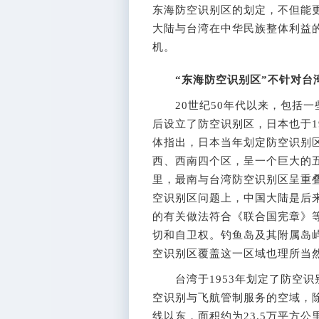
东海防空识别区的划定，不但能
大陆与台湾在中华民族整体利益
机。
“东海防空识别区”不针对台
20世纪50年代以来，包括一
后设立了防空识别区，日本也于1
体指出，日本当年划定防空识别区
西、西南四个区，呈一个巨大的五
里，最南与台湾防空识别区呈重
空识别区问题上，中国大陆是后
的有关做法符合《联合国宪章》
切和自卫权。钓鱼岛及其附属岛
空识别区覆盖这一区域也理所当
台湾于1953年划定了防空识
空识别与飞航管制服务的空域，
线以东，面积约为23.5万平方