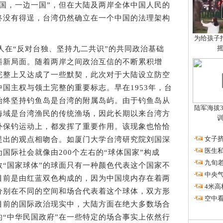
中国，一边一国”，但在大陆及两岸全体中国人民的
终没有得逞，台湾仍然确立在一个中国的法理架构
为给孩子拍
人在“反对台独、坚持九二共识”的共同政治基础
崭新局面。随着两岸之间政治互信的不断累积增
完整上又达成了一些默契，此次对于大陆设立防空
国主权与领土完整的重要标志。早在1953年，台
始终坚持钓鱼岛是台湾的附属岛屿。由于钓鱼岛从
陆军海拔3
海域是台湾渔民的传统渔场，因此长期以来台湾方
外保钓运动上，都发挥了重要作用。该现象也恰恰
·
女子挤
提出的观点相吻合。如厦门大学台湾研究院刘国深
·
医生私
国际社会就像由200个左右的“球体国家”构成
·
九旬
数“国家球体”的球面只有一种颜色代表这个国家不
·
中央
目前是由红蓝双色构成的，因为中国境内存在着两
·
4米高
分别在不同的空间和场合代表着这个球体，双方形
·
空中看
目前的国际政治现实中，大陆方面在绝大多数场合
“中华民国政府”在一些特定的场合事实上依然行