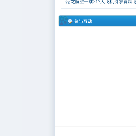
·
港龙航空一载317人飞机引擎冒烟