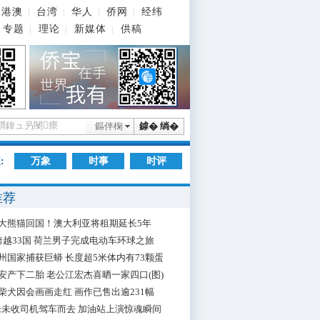
港澳
台湾
华人
侨网
经纬
|
|
|
|
专题
理论
新媒体
供稿
|
|
|
鏂伴椈
鎼� 绱�
:
万象
时事
时评
推荐
大熊猫回国！澳大利亚将租期延长5年
跨越33国 荷兰男子完成电动车环球之旅
州国家捕获巨蟒 长度超5米体内有73颗蛋
安产下二胎 老公江宏杰喜晒一家四口(图)
柴犬因会画画走红 画作已售出逾231幅
枪未收司机驾车而去 加油站上演惊魂瞬间