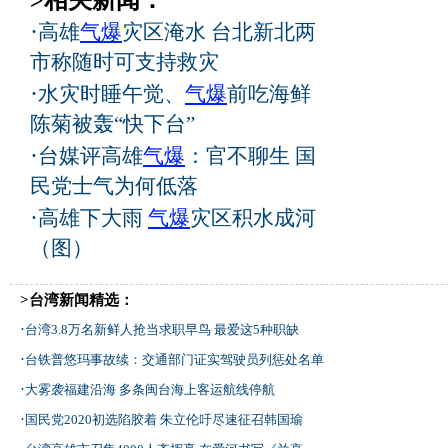
·
高雄
气爆
灾区淹水 台北新北两
市称随时可支持救灾
·
水灾时睡午觉、
气爆
前吃海鲜
陈菊被轰“快下台”
·
台媒评高雄
气爆
：官不聊生 国
民党士气为何低落
·
高雄下大雨
气爆
灾区积水成河
（图）
>台湾新闻精选：
·
台湾3.8万名新鲜人抢当求职早鸟 最爱这5种职缺
·
台铁普悠玛事故续：交通部门证实驾驶员列惩处名单
·
大雾袭福建沿海 多条闽台海上客运航线停航
·
国民党2020初选陷胶着 朱立伦吁尽速征召韩国瑜