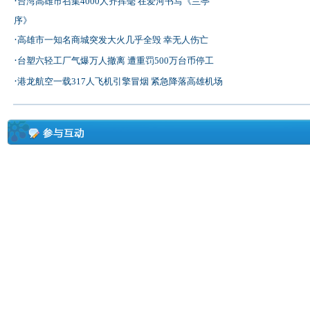
·
台湾高雄市召集4000人齐挥毫 在爱河书写《兰亭
序》
·
高雄市一知名商城突发大火几乎全毁 幸无人伤亡
·
台塑六轻工厂气爆万人撤离 遭重罚500万台币停工
·
港龙航空一载317人飞机引擎冒烟 紧急降落高雄机场