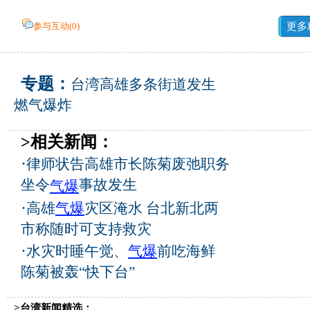
参与互动(
0
)
更多
专题：
台湾高雄多条街道发生
燃气爆炸
>相关新闻：
·
律师状告高雄市长陈菊废弛职务
坐令
事故发生
气爆
·
高雄
气爆
灾区淹水 台北新北两
市称随时可支持救灾
·
水灾时睡午觉、
气爆
前吃海鲜
陈菊被轰“快下台”
>台湾新闻精选：