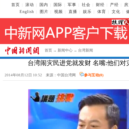
首页
滚动
国内
国际
军事
社会
财经
产经
房
|
|
|
|
|
|
|
|
English
图片
视频
直播
娱乐
体育
文化
|
|
|
|
|
|
|
首页
→
新闻中心
→
台湾新闻
台湾闹灾民进党就发财 名嘴:他们对
2014年08月12日 10:52 来源：中国台湾网
参与互动(
0
)