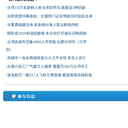
·
台湾3.8万名新鲜人抢当求职早鸟 最爱这5种职缺
·
台铁普悠玛事故续：交通部门证实驾驶员列惩处名单
·
大雾袭福建沿海 多条闽台海上客运航线停航
·
国民党2020初选陷胶着 朱立伦吁尽速征召韩国瑜
·
台湾高雄市召集4000人齐挥毫 在爱河书写《兰亭
序》
·
高雄市一知名商城突发大火几乎全毁 幸无人伤亡
·
台塑六轻工厂气爆万人撤离 遭重罚500万台币停工
·
港龙航空一载317人飞机引擎冒烟 紧急降落高雄机场