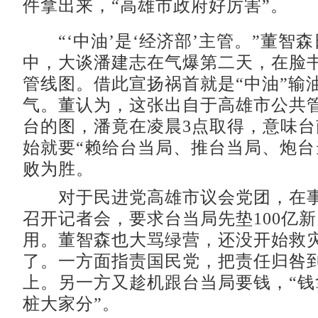
件拿出来，“高雄市政府好厉害”。
“‘中油’是‘经济部’主管。”董智
中，大谈潘建志在气爆第二天，在脸
管线图。借此宣扬祸首就是“中油”输
气。董认为，这张出自于高雄市公共
台的图，潘竟在凌晨3点取得，意味
始就要“赖给台当局、推台当局、炮台
败为胜。
对于民进党高雄市议会党团，在事
召开记者会，要求台当局先垫100亿
用。董智森也大骂绿营，还没开始救
了。一方面指责国民党，把责任归咎
上。另一方又趁机跟台当局要钱，“钱
桩大家分”。