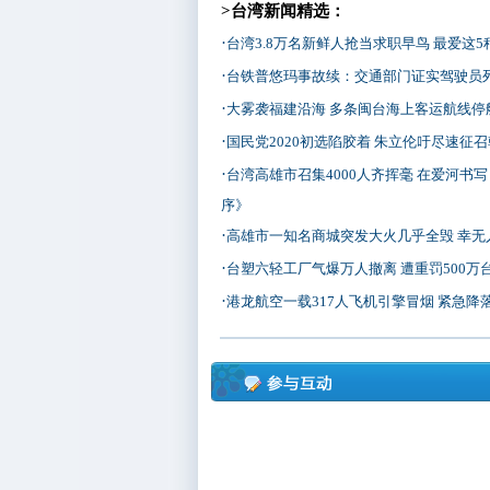
>台湾新闻精选：
·
台湾3.8万名新鲜人抢当求职早鸟 最爱这5
·
台铁普悠玛事故续：交通部门证实驾驶员
·
大雾袭福建沿海 多条闽台海上客运航线停
·
国民党2020初选陷胶着 朱立伦吁尽速征
·
台湾高雄市召集4000人齐挥毫 在爱河书
序》
·
高雄市一知名商城突发大火几乎全毁 幸无
·
台塑六轻工厂气爆万人撤离 遭重罚500万
·
港龙航空一载317人飞机引擎冒烟 紧急降