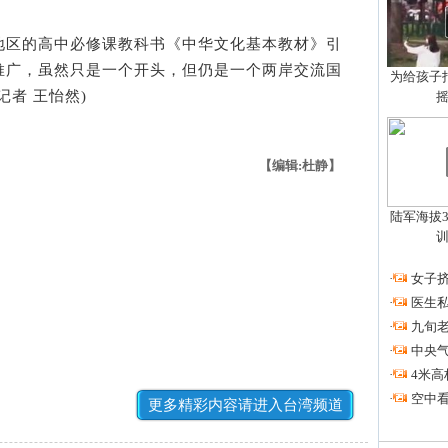
区的高中必修课教科书《中华文化基本教材》引
推广，虽然只是一个开头，但仍是一个两岸交流国
为给孩子拍
者 王怡然)
【编辑:杜静】
陆军海拔3
·
女子挤
·
医生私
·
九旬
·
中央
·
4米高
·
空中看
更多精彩内容请进入台湾频道