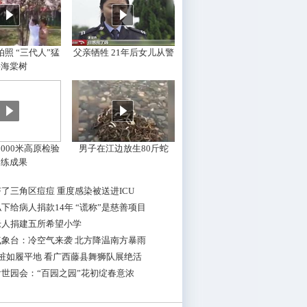
照 “三代人”猛
父亲牺牲 21年后女儿从警
摇海棠树
000米高原检验
男子在江边放生80斤蛇
训练成果
了三角区痘痘 重度感染被送进ICU
下给病人捐款14年 “谎称”是慈善项目
老人捐建五所希望小学
气象台：冷空气来袭 北方降温南方暴雨
桩如履平地 看广西藤县舞狮队展绝活
世园会：“百园之园”花初绽春意浓