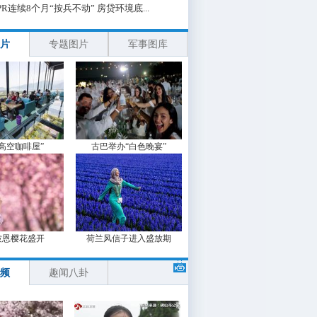
PR连续8个月“按兵不动” 房贷环境底...
片
专题图片
军事图库
“高空咖啡屋”
古巴举办“白色晚宴”
波恩樱花盛开
荷兰风信子进入盛放期
频
趣闻八卦