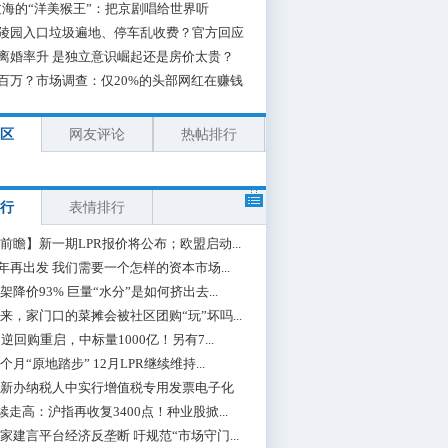
海的“洋美猴王”：把京剧唱给世界听
陵园入口垃圾遍地、停车乱收费？官方回应
离婚率升 是独立意识崛起还是房价太贵？
百万？市场调查：仅20%的头部网红在赚钱
区
网友评论
热帖排行
行
表情排行
前瞻】新一期LPR报价将公布；欧盟启动...
0年再出发 我们需要一个怎样的资本市场...
架降价93% 巨量“水分”是如何挤出去...
来，家门口的菜摊会被社区团购“玩”坏吗...
期逆回购重启，中标量1000亿！另有7...
个月“原地踏步” 12月LPR继续维持...
新办纳税人中实行增值税专用发票电子化
续走高：沪指再收复3400点！种业股掀...
家建言平台经济反垄断 吁规范“市场守门...