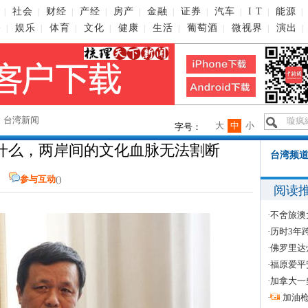
社会
财经
产经
房产
金融
证券
汽车
I T
能源
|
|
|
|
|
|
|
|
|
|
播
娱乐
体育
文化
健康
生活
葡萄酒
微视界
演出
|
|
|
|
|
|
|
|
|
→
台湾新闻
大
中
小
字号：
什么，两岸间的文化血脉无法割断
台湾频道
湾网
参与互动
(
)
阅读
·
不舍旅澳
·
历时3年
·
佛罗里达
·
福原爱平
·
加拿大一
·
加油