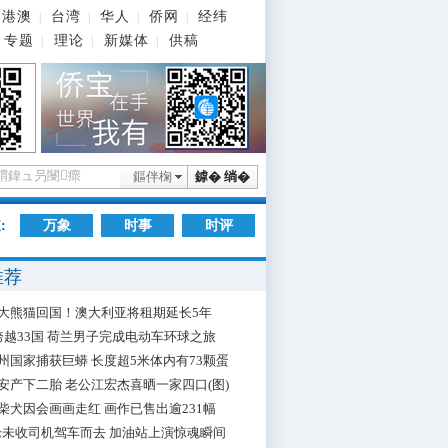
港澳
台湾
华人
侨网
经纬
|
|
|
|
专题
理论
新媒体
供稿
|
|
|
鏂伴椈
鎼� 绱�
:
万象
时事
时评
推荐
大熊猫回国！澳大利亚将租期延长5年
跨越33国 荷兰男子完成电动车环球之旅
州国家捕获巨蟒 长度超5米体内有73颗蛋
安产下二胎 老公江宏杰喜晒一家四口(图)
柴犬因会画画走红 画作已售出逾231幅
枪未收司机驾车而去 加油站上演惊魂瞬间