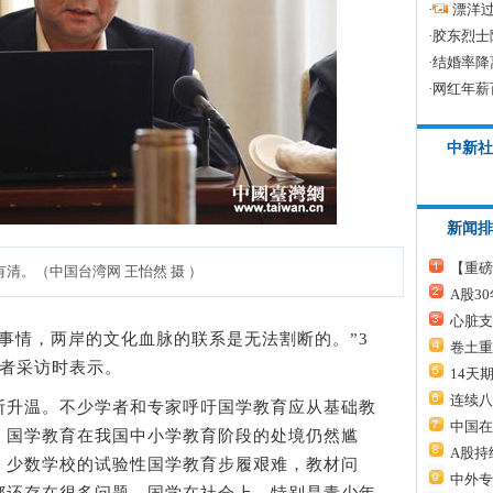
·
漂洋过
·
胶东烈士
·
结婚率降
·
网红年薪
中新社
新闻排
【重磅
清。（中国台湾网 王怡然 摄 ）
A股3
心脏支
情，两岸的文化血脉的联系是无法割断的。”3
卷土重
记者采访时表示。
14天
连续八
升温。不少学者和专家呼吁国学教育应从基础教
中国在
，国学教育在我国中小学教育阶段的处境仍然尴
A股持
，少数学校的试验性国学教育步履艰难，教材问
中外专
都还存在很多问题，国学在社会上、特别是青少年