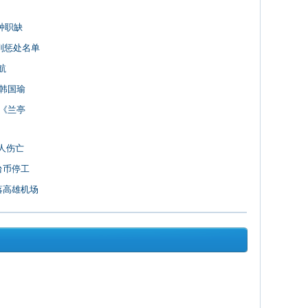
种职缺
列惩处名单
航
召韩国瑜
写《兰亭
人伤亡
台币停工
落高雄机场