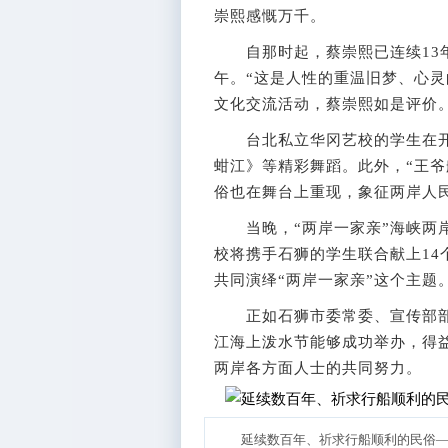
崇熙感慨万千。
自那时起，蔡崇熙已连续13年
午。“这是人性的重温旧梦、心灵
文化交流活动，蔡崇熙如是评价
台北私立华冈艺校的学生在开
蚶江》等精彩舞蹈。此外，“王爷
俗也在舞台上重现，象征两岸人
当晚，“两岸一家亲”海峡两岸
校将携手石狮的学生联合献上1
共同演绎“两岸一家亲”这个主题
正如石狮市委常委、宣传部部
江海上泼水节能够成功举办，得
两岸各方面人士的共同努力。
延续数百年、祈求行船顺利的民俗—