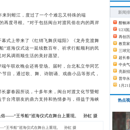
新闻
来到蚶江，度过了一个个难忘又特殊的端
的再度寻根。”对于包括闽台对渡民俗在内的两岸
酣畅淋
U23
。
再创历
幕式上带来了《红绡飞舞庆端阳》《龙舟竞渡舞
教育家
船”巡海仪式这一延续数百年、祈求行船顺利的民
三球完
民对风调雨顺生活的美好愿望。
超长春
中央气
端午联欢晚会还将登场。届时，台北私立华冈艺
亮新招
4个节目，通过歌、舞、诗朗诵、戏曲小品等形式，
普华永
。
1月21
长廖春园所说，十多年来，闽台对渡文化节暨蚶
益于台湾朋友的鼎力支持和热情参与，得益于海峡
热点视
—“王爷船”巡海仪式在舞台上重现。 孙虹 摄