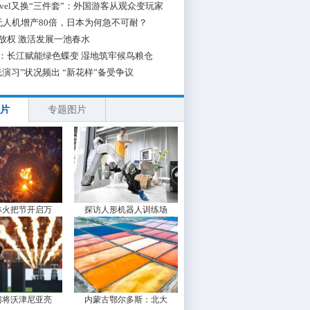
 Travel又换“三件套”：外国游客从观众变玩家
无人机增产80倍，日本为何急不可耐？
放权 激活发展一池春水
：长江赋能绿色蝶变 湿地筑牢候鸟粮仓
光演习”状况频出 “新花样”备受争议
片
专题图片
林火把节开启万
探访人形机器人训练场
门将沃津尼亚亮
内蒙古鄂尔多斯：北大