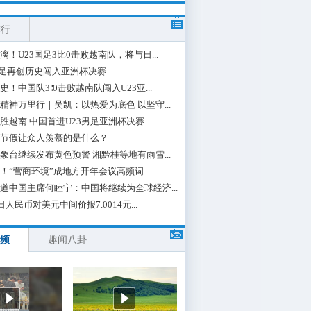
排行
漓！U23国足3比0击败越南队，将与日...
国足再创历史闯入亚洲杯决赛
史！中国队3∶0击败越南队闯入U23亚...
精神万里行｜吴凯：以热爱为底色 以坚守...
胜越南 中国首进U23男足亚洲杯决赛
节假让众人羡慕的是什么？
象台继续发布黄色预警 湘黔桂等地有雨雪...
！“营商环境”成地方开年会议高频词
道中国主席何睦宁：中国将继续为全球经济...
日人民币对美元中间价报7.0014元...
频
趣闻八卦