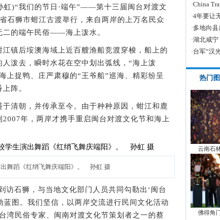
·
China
 孙虹)“我们的节日·端午”——第十三届闽台对渡文
·
4年要让
建省石狮市蚶江古渡举行，来自两岸的上万名民众
·
多地向县
无二的端午民俗——海上泼水。
·
湖北咸宁
江镇后垵澳海域上近百艘渔船竞渡穿梭，船上的
·
台军“汉
的人泼去，瞬时水花在空中划出弧线，“海上泼
海上捉鸭、庄严肃穆的“王爷船”巡海、精彩纷呈
热门图
番上阵。
于清朝，并传承至今。由于种种原因，蚶江和鹿
2007年，两岸才携手重启闽台对渡文化节和海上
云南石
出舞蹈《红绡飞舞庆端阳》。 孙虹 摄
次到访石狮，与当地文化部门人员共同勾勒出‘闽台
活动蓝图。我们坚信，以两岸交流进行民间文化活动
佛得角
的台湾民俗专家、闽南对渡文化节策划者之一的蔡