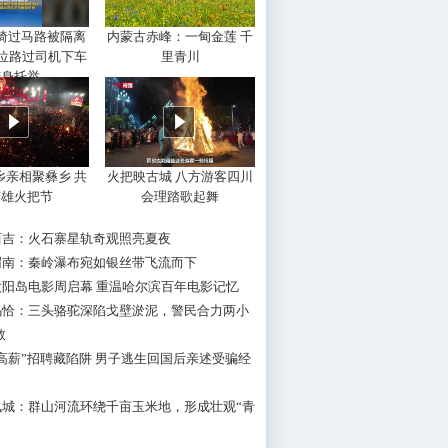
椅过马路被隔离
内蒙古赤峰：一甸金莲 千
两位路过司机下车
里青川
俯身托举
乡亲相聚彝乡 共
火把映古城 八方游客四川
楚雄火把节
会理踏歌起舞
西吉：火石寨星轨奇观照亮夏夜
渭南：秦岭瀑布宛如银丝带飞流而下
太阳岛电影周启幕 重温哈尔滨百年电影记忆
乌恰：三头骆驼深陷戈壁淤泥，警民合力两小
救
高薪”招聘藏陷阱 男子逃生回国后亲述受骗经
凤城：群山河流环绕千亩玉米地，形成壮观“青