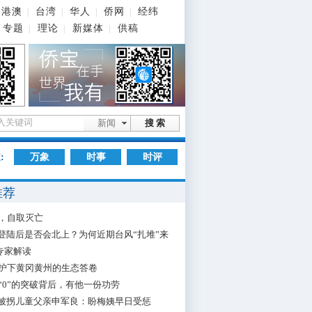
港澳
台湾
华人
侨网
经纬
|
|
|
|
专题
理论
新媒体
供稿
|
|
|
新闻
搜 索
:
万象
时事
时评
推荐
，自取灭亡
”登陆后是否会北上？为何近期台风“扎堆”来
专家解读
护下黄冈黄州的生态答卷
“0”的突破背后，有他一份功劳
”被拐儿童父亲申军良：盼梅姨早日受惩