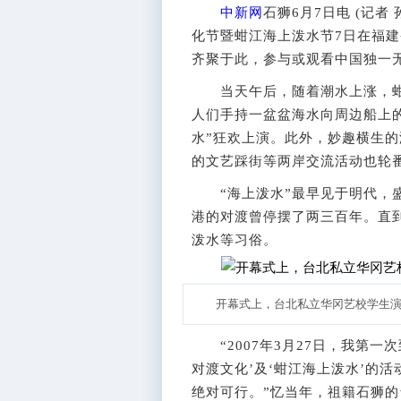
中新网
石狮6月7日电 (记者
化节暨蚶江海上泼水节7日在福
齐聚于此，参与或观看中国独一
当天午后，随着潮水上涨，蚶
人们手持一盆盆海水向周边船上
水”狂欢上演。此外，妙趣横生的
的文艺踩街等两岸交流活动也轮
“海上泼水”最早见于明代，盛
港的对渡曾停摆了两三百年。直到
泼水等习俗。
开幕式上，台北私立华冈艺校学生演
“2007年3月27日，我第一
对渡文化’及‘蚶江海上泼水’的
绝对可行。”忆当年，祖籍石狮