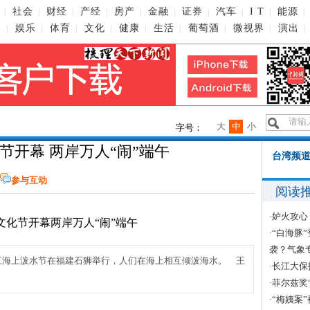
社会
财经
产经
房产
金融
证券
汽车
I T
能源
|
|
|
|
|
|
|
|
|
|
播
娱乐
体育
文化
健康
生活
葡萄酒
微视界
演出
|
|
|
|
|
|
|
|
|
大
中
小
字号：
节开幕 两岸万人“闹”端午
台湾频道
参与互动
阅读
·
妒火攻心
·
“白海豚
袭？气象
江海上泼水节在福建石狮举行，人们在海上相互倾泼海水。 王
·
长江大保
·
菲尔兹奖
·
“梅姨案