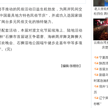
老人坐轮
手推动的民俗活动日益生机勃发，为两岸民间交
柱挡住 
中国最具地方特色民俗节庆”，并成功入选国家级
了闽台多元民俗文化的独特魅力。
配套活动，本届对渡文化节延续海上、陆地活动
杯”石狮市首届谜王争霸赛、海峡两岸舞龙舞狮大
云南台湾
联欢晚会、石狮湿地公园端午健步走嘉年华等多项
庆
。(完)
·
宁夏
·
陕西
【编辑:张楷欣】
·
首届
·
新疆
时紧急施
·
境外“
历
·
辽宁
纱帐”