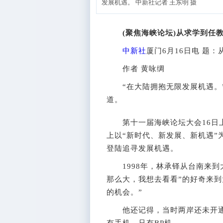
发展机遇。 中新社记者 王东明 摄
(聚焦海峡论坛)从求学到任教
中新社
厦门6月16日电 题
作者 黄咏绸
“在大陆拥抱无限发展机遇。”
道。
第十一届海峡论坛大会16日上
上以“新时代、新发展、新机遇”
登陆追寻发展机遇。
1998年，林承铎从台南来到大
那么大，我想去看看”的好奇来到
的机会。”
他还记得，当时两岸还未开通
有手机，只有BP机。