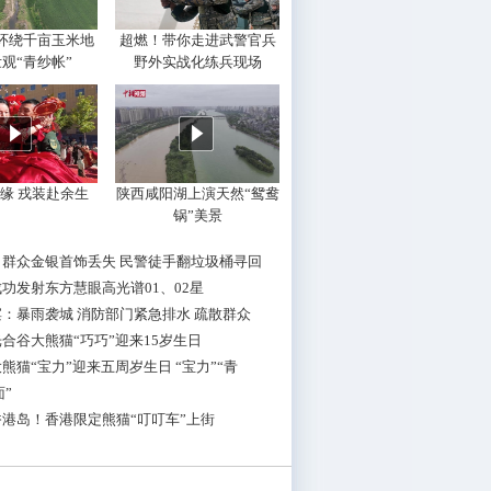
环绕千亩玉米地
超燃！带你走进武警官兵
观“青纱帐”
野外实战化练兵现场
缘 戎装赴余生
陕西咸阳湖上演天然“鸳鸯
锅”美景
：群众金银首饰丢失 民警徒手翻垃圾桶寻回
功发射东方慧眼高光谱01、02星
：暴雨袭城 消防部门紧急排水 疏散群众
合谷大熊猫“巧巧”迎来15岁生日
熊猫“宝力”迎来五周岁生日 “宝力”“青
面”
港岛！香港限定熊猫“叮叮车”上街