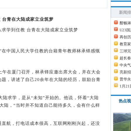
新闻
 台青在大陆成家立业筑梦
酣畅淋
：从求学到任教 台青在大陆成家立业筑梦
U23
再创历
教育家
在中国人民大学任教的台籍青年教师林承铎感慨
三球完
超长春
中央气
午在厦门召开，林承铎应邀出席大会，并在大会
亮新招
普华永
为题，讲述了自己20余年在大陆的经历，鼓励台青
1月21
陆求学，是从“未知”开始的。他说，怀着“大陆
热点视
大陆，“当时并不知道自己能待多久，会有什么样
直航，打电话成本很高，互联网刚刚兴起，还没