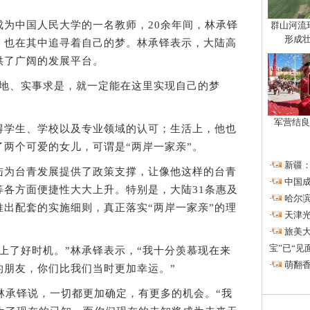
中国人民大学的一名教师，20余年间，林承铎
群山河流
形成壮
，也在其中追寻着自己的梦。林承铎表示，大陆高
供了广阔的发展平台。
地、实事求是，就一定能在这里实现自己的梦
军营结良
学生、学校以及专业领域的认可；生活上，他也
两个可爱的女儿，可谓是“两岸一家亲”。
·
新疆
为台青发展提供了政策支撑，让像他这样的台青
·
中国成
等各方面便捷性大大上升。特别是，大陆31条惠及
·
哈尔滨
出配套的实施细则，真正落实“两岸一家亲”的理
·
天津光
。
·
旅美大
宝”已“见
了好时机。”林承铎表示，“我十分羡慕现在来
·
萌翻香
的朋友，你们比我们当时更加幸运。”
承铎说，一切都更加确定，有更多的机会。“我