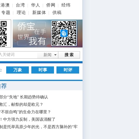
港澳
台湾
华人
侨网
经纬
|
|
|
|
专题
理论
新媒体
供稿
|
|
|
新闻
搜 索
:
万象
时事
时评
推荐
部分“失地” 长期趋势待确认
救汇，献祭的却是欧元？
“不鼓自鸣”的生命力在哪里？
！中方强力反制，美国该清醒了
制是托举高原少年的光，不是西方脑补的“牢