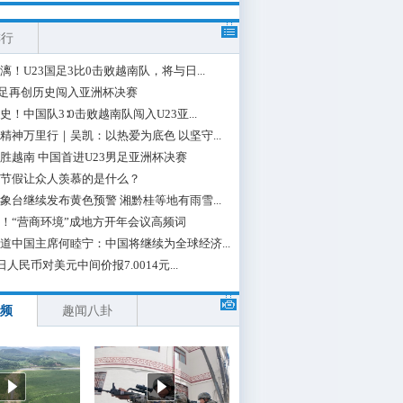
排行
漓！U23国足3比0击败越南队，将与日...
国足再创历史闯入亚洲杯决赛
史！中国队3∶0击败越南队闯入U23亚...
精神万里行｜吴凯：以热爱为底色 以坚守...
胜越南 中国首进U23男足亚洲杯决赛
节假让众人羡慕的是什么？
象台继续发布黄色预警 湘黔桂等地有雨雪...
！“营商环境”成地方开年会议高频词
道中国主席何睦宁：中国将继续为全球经济...
日人民币对美元中间价报7.0014元...
频
趣闻八卦