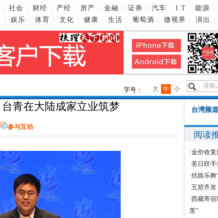
社会
财经
产经
房产
金融
证券
汽车
I T
能源
|
|
|
|
|
|
|
|
|
|
播
娱乐
体育
文化
健康
生活
葡萄酒
微视界
演出
|
|
|
|
|
|
|
|
|
大
中
小
字号：
 台青在大陆成家立业筑梦
台湾频道
参与互动
阅读
·
金价收复
·
美日联手
·
丝路乐舞
·
五箭齐发
·
西藏寄宿
笼”