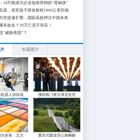
：AI不能成为企业低俗营销的“背锅侠”
见底，美军急于研发射程1800公里巨炮
办学提速扩围，国际高校押注中国未来
屠杀改名？30万亡灵不答应！
也“威胁美国”？
片
专题图片
形机器人训练场
佛得角门将沃津尼亚亮
鄂尔多斯：北大
重庆武隆波浪公路蜿蜒