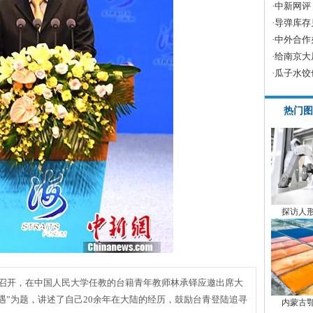
·
中新网评
·
导弹库存
·
中外合作
·
给南京大
·
瓜子水饺
热门图
探访人
门召开，在中国人民大学任教的台籍青年教师林承铎应邀出席大
遇”为题，讲述了自己20余年在大陆的经历，鼓励台青登陆追寻
内蒙古