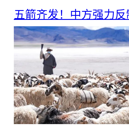
五箭齐发！中方强力反