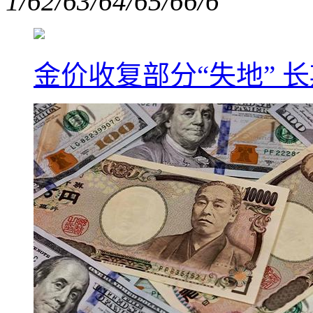
1/6
2/6
3/6
4/6
5/6
6/6
金价收复部分“失地” 