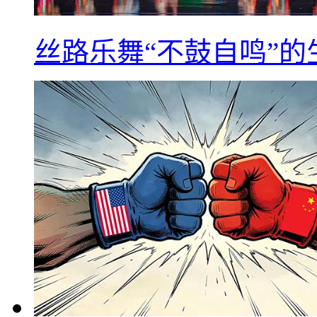
丝路乐舞“不鼓自鸣”