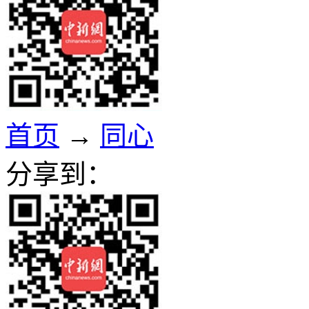
首页
→
同心
分享到：