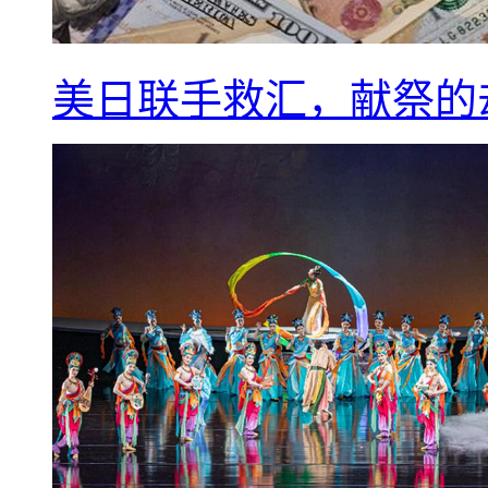
美日联手救汇，献祭的